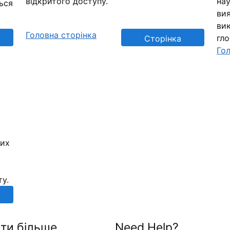
відкритого доступу.
нау
ься
вия
вик
Головна сторінка
гл
Сторінка
Гол
репозиторію
них
ту.
ти більше
Need Help?