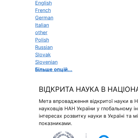
English
French
German
Italian
other
Polish
Russian
Slovak
Slovenian
Більше опцій...
ВІДКРИТА НАУКА В НАЦІОН
Мета впровадження відкритої науки в Н
науковців НАН України у глобальному і
інтересах розвитку науки в Україні та 
показниками.