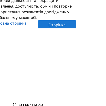
ковій діяльності та покращити
влення, доступність, обмін і повторне
ористання результатів досліджень у
обальному масштабі.
овна сторінка
Сторінка
репозиторію
Статистика