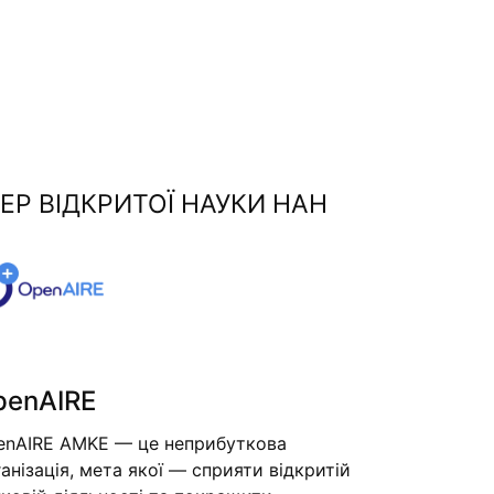
ЕР ВІДКРИТОЇ НАУКИ НАН
penAIRE
enAIRE AMKE — це неприбуткова
анізація, мета якої — сприяти відкритій