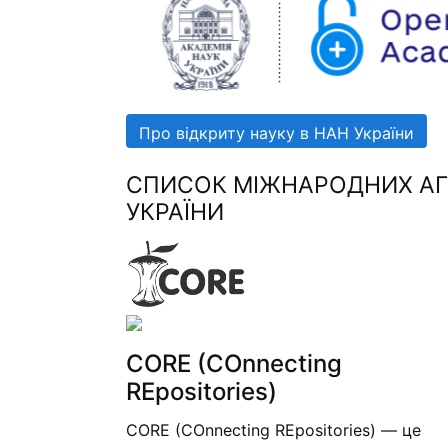
Про відкриту науку в НАН України
СПИСОК МІЖНАРОДНИХ АГР
УКРАЇНИ
CORE (COnnecting
REpositories)
CORE (COnnecting REpositories) — це