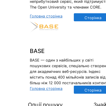
неприбутковий сервіс, який підтримуєт
The Open University та членами CORE.
Головна сторінка
Сторінка
репозиторію
BASE
BASE — один з найбільших у світі
пошукових сервісів, спеціально створе
для академічних веб-ресурсів. Індекс
містить понад 400 мільйонів записів від
більш ніж 12 000 постачальників контен
Головна сторінка
Сторінка
репозиторію
Опції пошуку
Знай