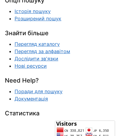
Опції пошуку
Історія пошуку
Розширений пошук
Знайти більше
Перегляд каталогу
Перегляд за алфавітом
Дослідити зв'язки
Нові ресурси
Need Help?
Поради для пошуку
Документація
Статистика