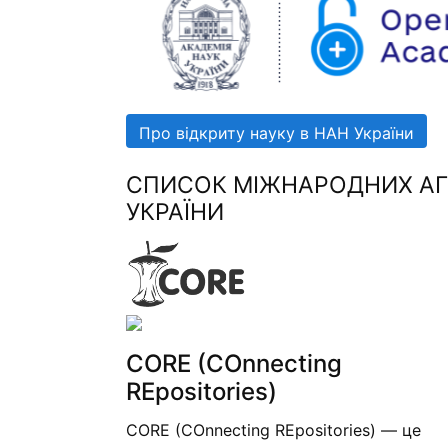
Про відкриту науку в НАН України
СПИСОК МІЖНАРОДНИХ АГР
УКРАЇНИ
CORE (COnnecting
REpositories)
CORE (COnnecting REpositories) — це