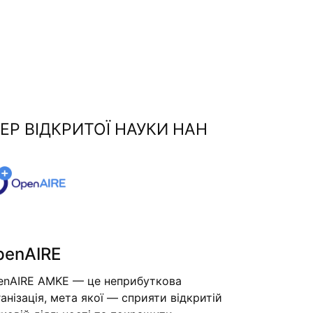
ЕР ВІДКРИТОЇ НАУКИ НАН
penAIRE
enAIRE AMKE — це неприбуткова
анізація, мета якої — сприяти відкритій