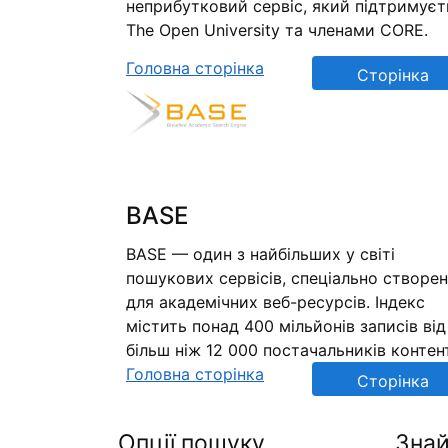
неприбутковий сервіс, який підтримуєт
The Open University та членами CORE.
Головна сторінка
Сторінка
репозиторію
BASE
BASE — один з найбільших у світі
пошукових сервісів, спеціально створе
для академічних веб-ресурсів. Індекс
містить понад 400 мільйонів записів від
більш ніж 12 000 постачальників контен
Головна сторінка
Сторінка
репозиторію
Опції пошуку
Знай