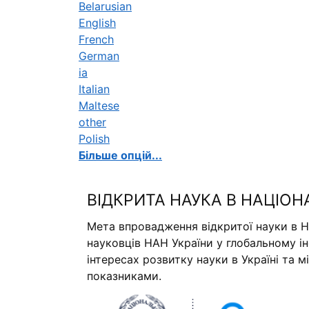
Belarusian
English
French
German
ia
Italian
Maltese
other
Polish
Більше опцій...
ВІДКРИТА НАУКА В НАЦІОН
Мета впровадження відкритої науки в Н
науковців НАН України у глобальному і
інтересах розвитку науки в Україні та 
показниками.