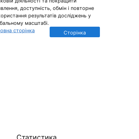
ковій діяльності та покращити
влення, доступність, обмін і повторне
ористання результатів досліджень у
обальному масштабі.
овна сторінка
Сторінка
репозиторію
Статистика