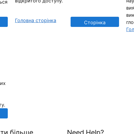
відкритого доступу.
нау
ься
вия
вик
Головна сторінка
гл
Сторінка
Гол
репозиторію
них
ту.
ти більше
Need Help?