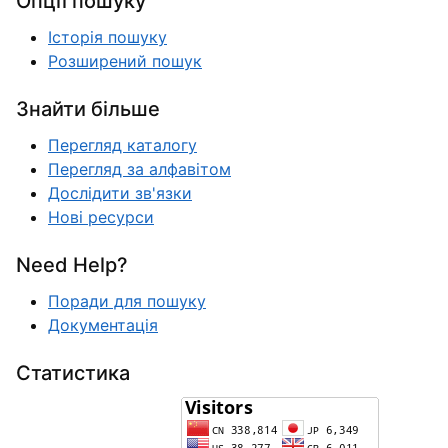
Опції пошуку
Історія пошуку
Розширений пошук
Знайти більше
Перегляд каталогу
Перегляд за алфавітом
Дослідити зв'язки
Нові ресурси
Need Help?
Поради для пошуку
Документація
Статистика