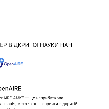
ЕР ВІДКРИТОЇ НАУКИ НАН
penAIRE
enAIRE AMKE — це неприбуткова
анізація, мета якої — сприяти відкритій