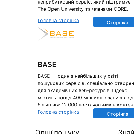
неприбутковий сервіс, який підтримуєт
The Open University та членами CORE.
Головна сторінка
Сторінка
репозиторію
BASE
BASE — один з найбільших у світі
пошукових сервісів, спеціально створе
для академічних веб-ресурсів. Індекс
містить понад 400 мільйонів записів від
більш ніж 12 000 постачальників контен
Головна сторінка
Сторінка
репозиторію
Опції пошуку
Знай