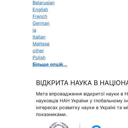
Belarusian
English
French
German
ia
Italian
Maltese
other
Polish
Більше опцій...
ВІДКРИТА НАУКА В НАЦІОН
Мета впровадження відкритої науки в Н
науковців НАН України у глобальному і
інтересах розвитку науки в Україні та 
показниками.