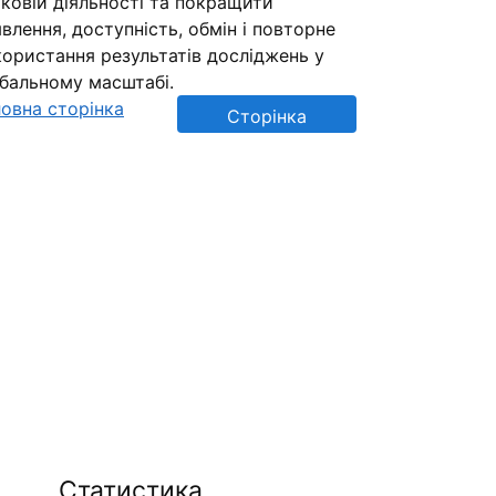
ковій діяльності та покращити
влення, доступність, обмін і повторне
ористання результатів досліджень у
обальному масштабі.
овна сторінка
Сторінка
репозиторію
Статистика