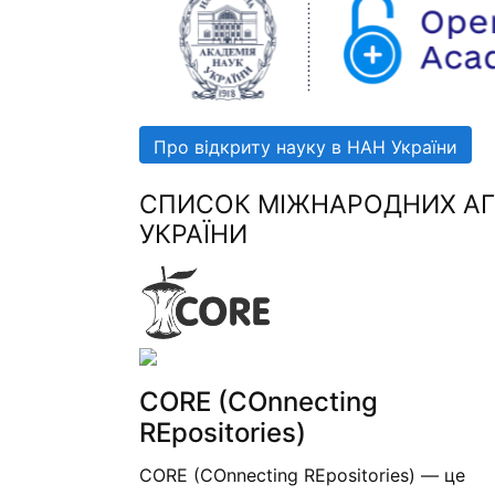
Про відкриту науку в НАН України
СПИСОК МІЖНАРОДНИХ АГР
УКРАЇНИ
CORE (COnnecting
REpositories)
CORE (COnnecting REpositories) — це