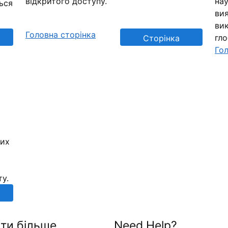
відкритого доступу.
нау
ься
вия
вик
Головна сторінка
гл
Сторінка
Гол
репозиторію
них
ту.
ти більше
Need Help?