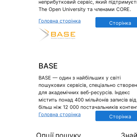
неприбутковий сервіс, який підтримуєт
The Open University та членами CORE.
Головна сторінка
Сторінка
репозиторію
BASE
BASE — один з найбільших у світі
пошукових сервісів, спеціально створе
для академічних веб-ресурсів. Індекс
містить понад 400 мільйонів записів від
більш ніж 12 000 постачальників контен
Головна сторінка
Сторінка
репозиторію
Опції пошуку
Знай