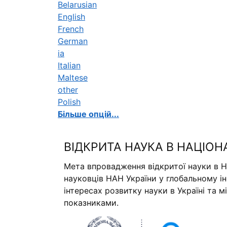
Belarusian
English
French
German
ia
Italian
Maltese
other
Polish
Більше опцій...
ВІДКРИТА НАУКА В НАЦІОН
Мета впровадження відкритої науки в Н
науковців НАН України у глобальному і
інтересах розвитку науки в Україні та 
показниками.