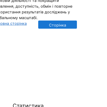
ковій діяльності та покращити
влення, доступність, обмін і повторне
ористання результатів досліджень у
обальному масштабі.
овна сторінка
Сторінка
репозиторію
Статистика