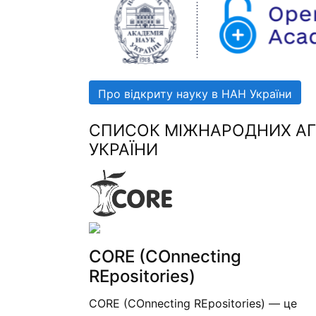
Про відкриту науку в НАН України
СПИСОК МІЖНАРОДНИХ АГР
УКРАЇНИ
CORE (COnnecting
REpositories)
CORE (COnnecting REpositories) — це