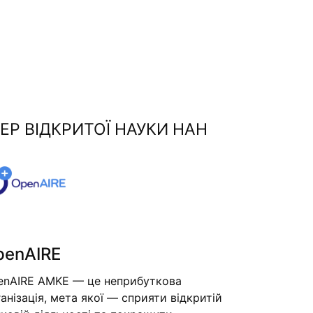
ЕР ВІДКРИТОЇ НАУКИ НАН
penAIRE
enAIRE AMKE — це неприбуткова
анізація, мета якої — сприяти відкритій