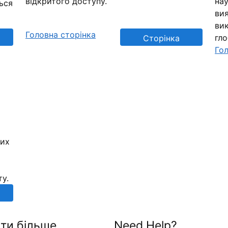
відкритого доступу.
нау
ься
вия
вик
Головна сторінка
гл
Сторінка
Гол
репозиторію
них
ту.
ти більше
Need Help?