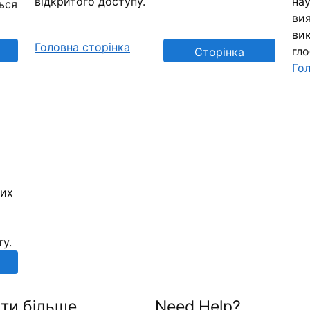
відкритого доступу.
нау
ься
вия
вик
Головна сторінка
гл
Сторінка
Гол
репозиторію
них
ту.
ти більше
Need Help?