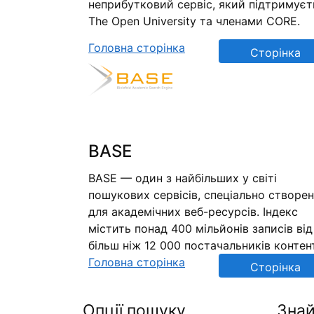
неприбутковий сервіс, який підтримуєт
The Open University та членами CORE.
Головна сторінка
Сторінка
репозиторію
BASE
BASE — один з найбільших у світі
пошукових сервісів, спеціально створе
для академічних веб-ресурсів. Індекс
містить понад 400 мільйонів записів від
більш ніж 12 000 постачальників контен
Головна сторінка
Сторінка
репозиторію
Опції пошуку
Знай