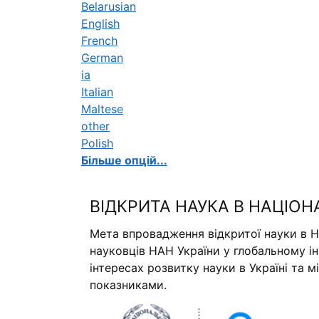
Belarusian
English
French
German
ia
Italian
Maltese
other
Polish
Більше опцій...
ВІДКРИТА НАУКА В НАЦІОН
Мета впровадження відкритої науки в Н
науковців НАН України у глобальному і
інтересах розвитку науки в Україні та 
показниками.