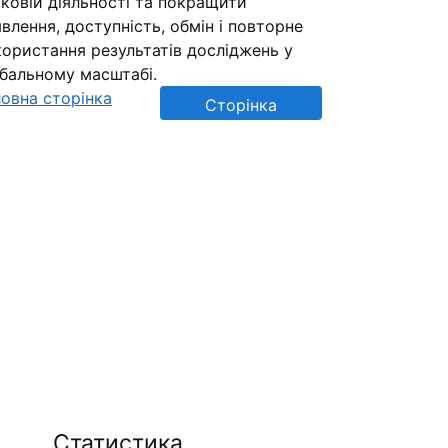
ковій діяльності та покращити
влення, доступність, обмін і повторне
ористання результатів досліджень у
обальному масштабі.
овна сторінка
Сторінка
репозиторію
Статистика