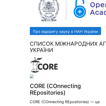
Про відкриту науку в НАН України
СПИСОК МІЖНАРОДНИХ АГР
УКРАЇНИ
CORE (COnnecting
REpositories)
CORE (COnnecting REpositories) — це