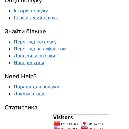
Опції пошуку
Історія пошуку
Розширений пошук
Знайти більше
Перегляд каталогу
Перегляд за алфавітом
Дослідити зв'язки
Нові ресурси
Need Help?
Поради для пошуку
Документація
Статистика