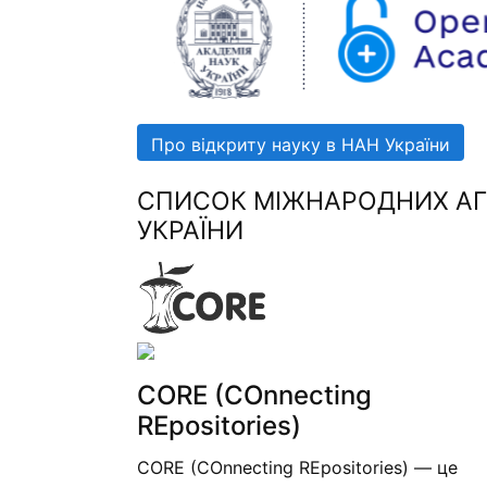
Про відкриту науку в НАН України
СПИСОК МІЖНАРОДНИХ АГР
УКРАЇНИ
CORE (COnnecting
REpositories)
CORE (COnnecting REpositories) — це