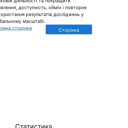
ковій діяльності та покращити
влення, доступність, обмін і повторне
ористання результатів досліджень у
обальному масштабі.
овна сторінка
Сторінка
репозиторію
Статистика