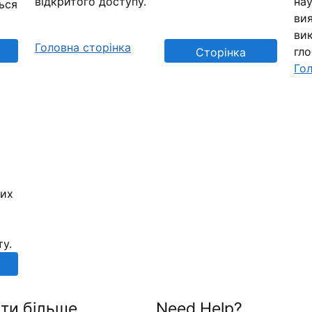
відкритого доступу.
нау
ься
вия
вик
Головна сторінка
гл
Сторінка
Гол
репозиторію
них
ту.
ти більше
Need Help?