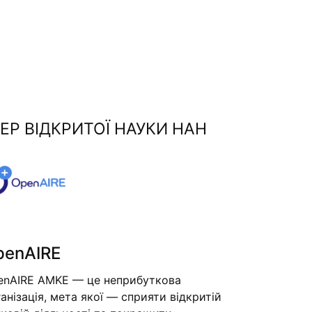
ЕР ВІДКРИТОЇ НАУКИ НАН
penAIRE
enAIRE AMKE — це неприбуткова
анізація, мета якої — сприяти відкритій