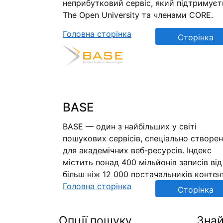
неприбутковий сервіс, який підтримуєт
The Open University та членами CORE.
Головна сторінка
Сторінка
репозиторію
BASE
BASE — один з найбільших у світі
пошукових сервісів, спеціально створе
для академічних веб-ресурсів. Індекс
містить понад 400 мільйонів записів від
більш ніж 12 000 постачальників контен
Головна сторінка
Сторінка
репозиторію
Опції пошуку
Знай