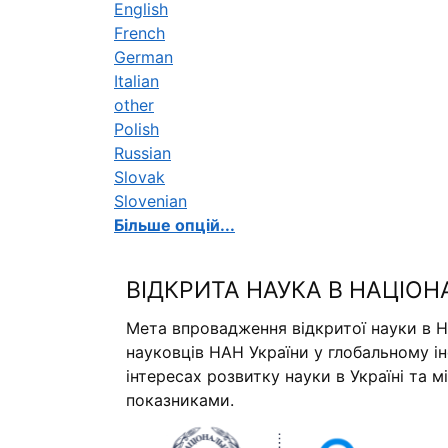
English
French
German
Italian
other
Polish
Russian
Slovak
Slovenian
Більше опцій...
ВІДКРИТА НАУКА В НАЦІОН
Мета впровадження відкритої науки в Н
науковців НАН України у глобальному і
інтересах розвитку науки в Україні та 
показниками.