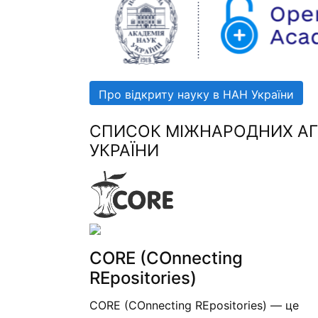
Про відкриту науку в НАН України
СПИСОК МІЖНАРОДНИХ АГР
УКРАЇНИ
CORE (COnnecting
REpositories)
CORE (COnnecting REpositories) — це