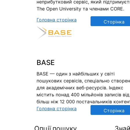
неприбутковий сервіс, який підтримуєт
The Open University та членами CORE.
Головна сторінка
Сторінка
репозиторію
BASE
BASE — один з найбільших у світі
пошукових сервісів, спеціально створе
для академічних веб-ресурсів. Індекс
містить понад 400 мільйонів записів від
більш ніж 12 000 постачальників контен
Головна сторінка
Сторінка
репозиторію
Опції пошуку
Знай