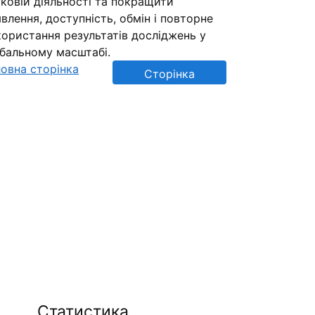
ковій діяльності та покращити
влення, доступність, обмін і повторне
ористання результатів досліджень у
обальному масштабі.
овна сторінка
Сторінка
репозиторію
Статистика