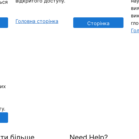
відкритого доступу.
нау
ься
вия
вик
Головна сторінка
гл
Сторінка
Гол
репозиторію
них
ту.
ти більше
Need Help?