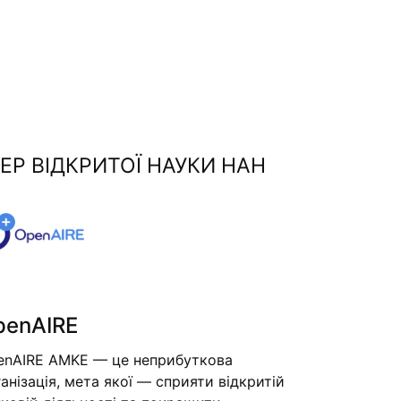
ЕР ВІДКРИТОЇ НАУКИ НАН
penAIRE
enAIRE AMKE — це неприбуткова
анізація, мета якої — сприяти відкритій