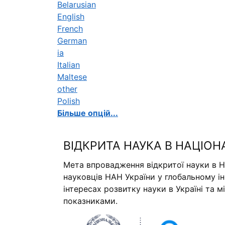
Belarusian
English
French
German
ia
Italian
Maltese
other
Polish
Більше опцій...
ВІДКРИТА НАУКА В НАЦІОН
Мета впровадження відкритої науки в Н
науковців НАН України у глобальному і
інтересах розвитку науки в Україні та 
показниками.