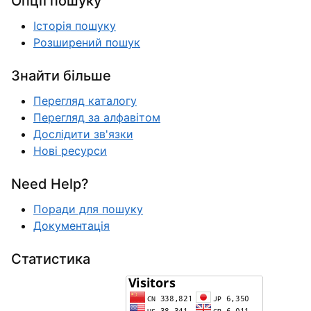
Опції пошуку
Історія пошуку
Розширений пошук
Знайти більше
Перегляд каталогу
Перегляд за алфавітом
Дослідити зв'язки
Нові ресурси
Need Help?
Поради для пошуку
Документація
Статистика