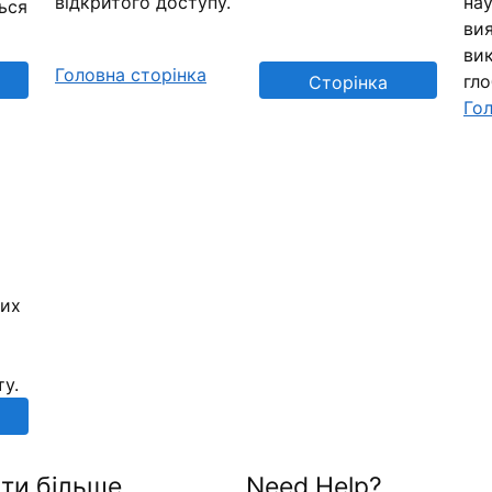
відкритого доступу.
нау
ься
вия
вик
Головна сторінка
гл
Сторінка
Гол
репозиторію
них
ту.
ти більше
Need Help?