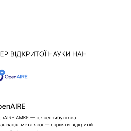
ЕР ВІДКРИТОЇ НАУКИ НАН
penAIRE
enAIRE AMKE — це неприбуткова
анізація, мета якої — сприяти відкритій