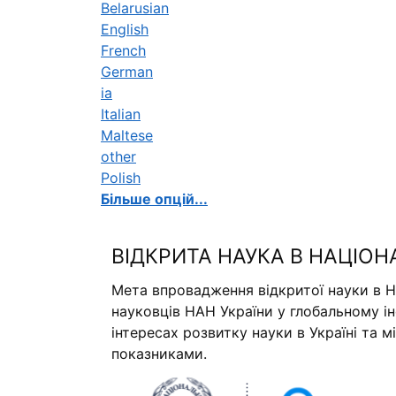
Belarusian
English
French
German
ia
Italian
Maltese
other
Polish
Більше опцій...
ВІДКРИТА НАУКА В НАЦІОН
Мета впровадження відкритої науки в Н
науковців НАН України у глобальному і
інтересах розвитку науки в Україні та 
показниками.