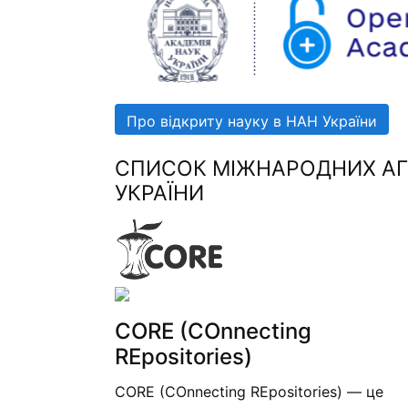
Про відкриту науку в НАН України
СПИСОК МІЖНАРОДНИХ АГР
УКРАЇНИ
CORE (COnnecting
REpositories)
CORE (COnnecting REpositories) — це