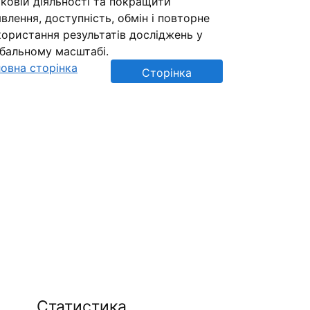
ковій діяльності та покращити
влення, доступність, обмін і повторне
ористання результатів досліджень у
обальному масштабі.
овна сторінка
Сторінка
репозиторію
Статистика