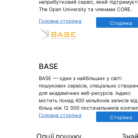
неприбутковий сервіс, який підтримуєт
The Open University та членами CORE.
Головна сторінка
Сторінка
репозиторію
BASE
BASE — один з найбільших у світі
пошукових сервісів, спеціально створе
для академічних веб-ресурсів. Індекс
містить понад 400 мільйонів записів від
більш ніж 12 000 постачальників контен
Головна сторінка
Сторінка
репозиторію
Опції пошуку
Знай