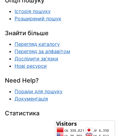
Опції пошуку
Історія пошуку
Розширений пошук
Знайти більше
Перегляд каталогу
Перегляд за алфавітом
Дослідити зв'язки
Нові ресурси
Need Help?
Поради для пошуку
Документація
Статистика