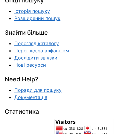
Опції пошуку
Історія пошуку
Розширений пошук
Знайти більше
Перегляд каталогу
Перегляд за алфавітом
Дослідити зв'язки
Нові ресурси
Need Help?
Поради для пошуку
Документація
Статистика