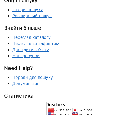
Опції пошуку
Історія пошуку
Розширений пошук
Знайти більше
Перегляд каталогу
Перегляд за алфавітом
Дослідити зв'язки
Нові ресурси
Need Help?
Поради для пошуку
Документація
Статистика