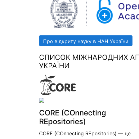
Про відкриту науку в НАН України
СПИСОК МІЖНАРОДНИХ АГР
УКРАЇНИ
CORE (COnnecting
REpositories)
CORE (COnnecting REpositories) — це