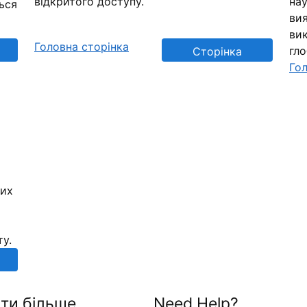
відкритого доступу.
нау
ься
вия
вик
Головна сторінка
гл
Сторінка
Гол
репозиторію
них
ту.
ти більше
Need Help?