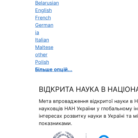
Belarusian
English
French
German
ia
Italian
Maltese
other
Polish
Більше опцій...
ВІДКРИТА НАУКА В НАЦІОН
Мета впровадження відкритої науки в Н
науковців НАН України у глобальному і
інтересах розвитку науки в Україні та 
показниками.