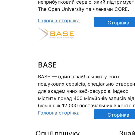
неприбутковий сервіс, який підтримуєт
The Open University та членами CORE.
Головна сторінка
Сторінка
репозиторію
BASE
BASE — один з найбільших у світі
пошукових сервісів, спеціально створе
для академічних веб-ресурсів. Індекс
містить понад 400 мільйонів записів від
більш ніж 12 000 постачальників контен
Головна сторінка
Сторінка
репозиторію
Опції пошуку
Знай