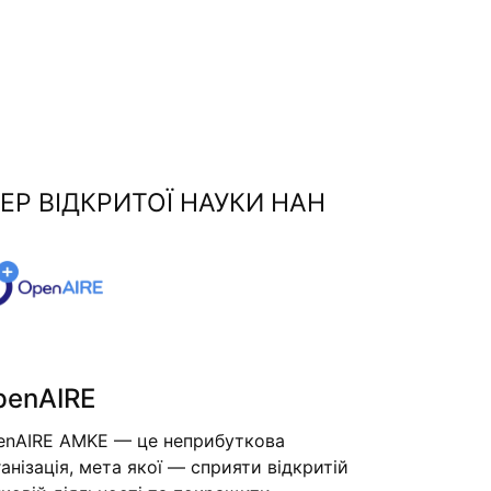
ЕР ВІДКРИТОЇ НАУКИ НАН
penAIRE
enAIRE AMKE — це неприбуткова
анізація, мета якої — сприяти відкритій