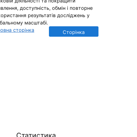
ковій діяльності та покращити
влення, доступність, обмін і повторне
ористання результатів досліджень у
обальному масштабі.
овна сторінка
Сторінка
репозиторію
Статистика