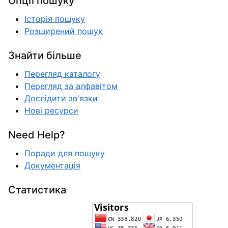
Опції пошуку
Історія пошуку
Розширений пошук
Знайти більше
Перегляд каталогу
Перегляд за алфавітом
Дослідити зв'язки
Нові ресурси
Need Help?
Поради для пошуку
Документація
Статистика