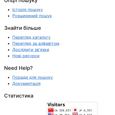
Опції пошуку
Історія пошуку
Розширений пошук
Знайти більше
Перегляд каталогу
Перегляд за алфавітом
Дослідити зв'язки
Нові ресурси
Need Help?
Поради для пошуку
Документація
Статистика