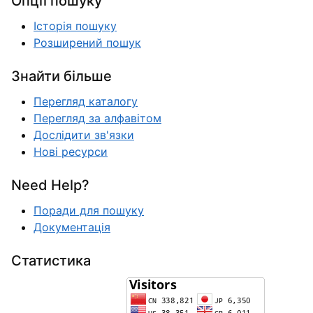
Опції пошуку
Історія пошуку
Розширений пошук
Знайти більше
Перегляд каталогу
Перегляд за алфавітом
Дослідити зв'язки
Нові ресурси
Need Help?
Поради для пошуку
Документація
Статистика