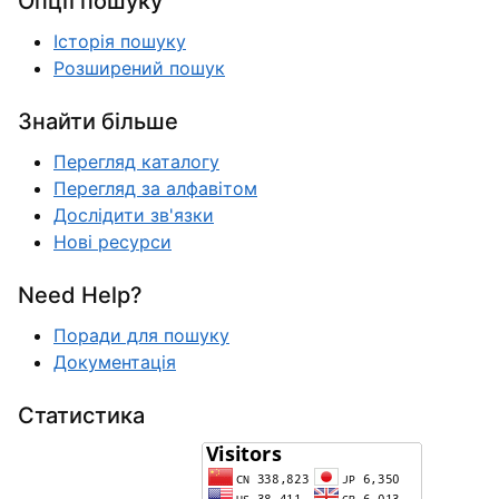
Опції пошуку
Історія пошуку
Розширений пошук
Знайти більше
Перегляд каталогу
Перегляд за алфавітом
Дослідити зв'язки
Нові ресурси
Need Help?
Поради для пошуку
Документація
Статистика