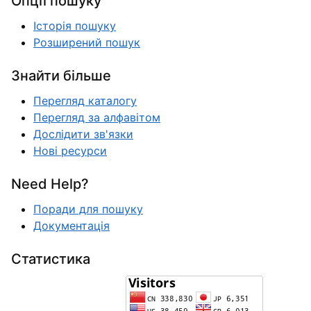
Опції пошуку
Історія пошуку
Розширений пошук
Знайти більше
Перегляд каталогу
Перегляд за алфавітом
Дослідити зв'язки
Нові ресурси
Need Help?
Поради для пошуку
Документація
Статистика