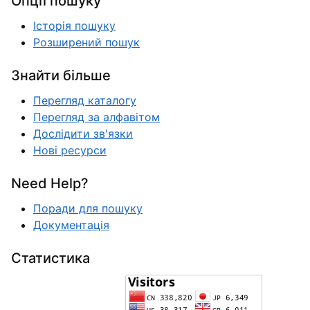
Опції пошуку
Історія пошуку
Розширений пошук
Знайти більше
Перегляд каталогу
Перегляд за алфавітом
Дослідити зв'язки
Нові ресурси
Need Help?
Поради для пошуку
Документація
Статистика