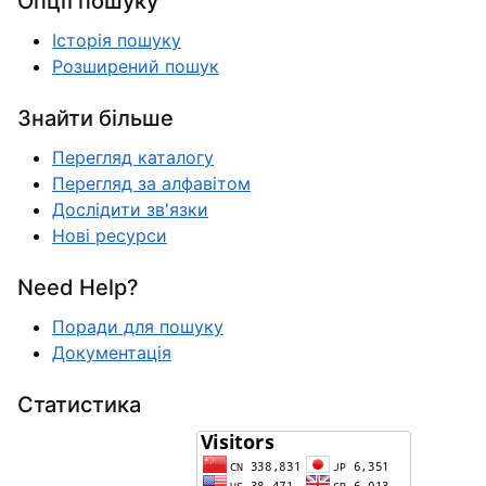
Опції пошуку
Історія пошуку
Розширений пошук
Знайти більше
Перегляд каталогу
Перегляд за алфавітом
Дослідити зв'язки
Нові ресурси
Need Help?
Поради для пошуку
Документація
Статистика