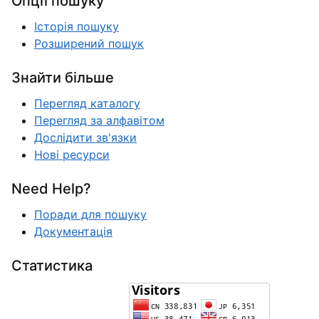
Опції пошуку
Історія пошуку
Розширений пошук
Знайти більше
Перегляд каталогу
Перегляд за алфавітом
Дослідити зв'язки
Нові ресурси
Need Help?
Поради для пошуку
Документація
Статистика