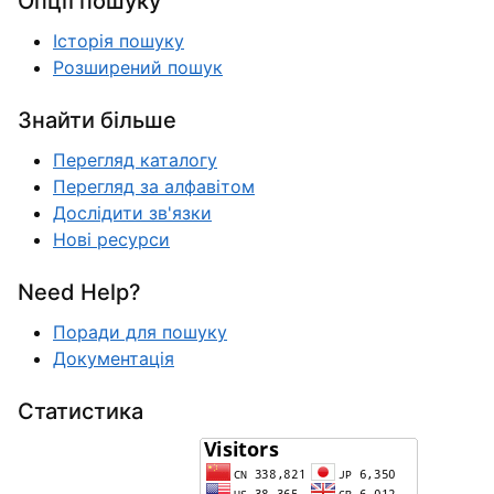
Опції пошуку
Історія пошуку
Розширений пошук
Знайти більше
Перегляд каталогу
Перегляд за алфавітом
Дослідити зв'язки
Нові ресурси
Need Help?
Поради для пошуку
Документація
Статистика