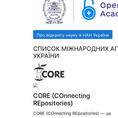
Про відкриту науку в НАН України
СПИСОК МІЖНАРОДНИХ АГР
УКРАЇНИ
CORE (COnnecting
REpositories)
CORE (COnnecting REpositories) — це