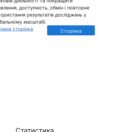
ковій діяльності та покращити
влення, доступність, обмін і повторне
ористання результатів досліджень у
обальному масштабі.
овна сторінка
Сторінка
репозиторію
Статистика