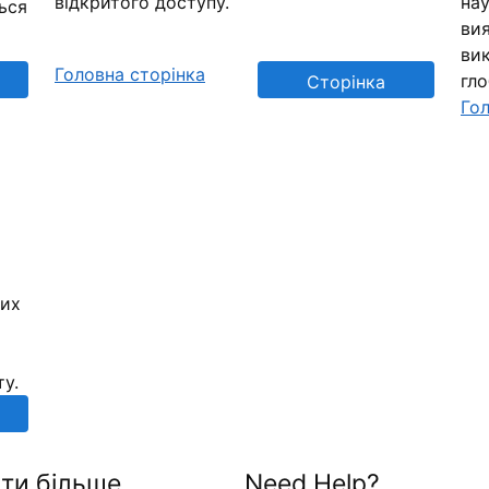
відкритого доступу.
нау
ься
вия
вик
Головна сторінка
гл
Сторінка
Гол
репозиторію
них
ту.
ти більше
Need Help?