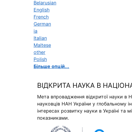
Belarusian
English
French
German
ia
Italian
Maltese
other
Polish
Більше опцій...
ВІДКРИТА НАУКА В НАЦІОН
Мета впровадження відкритої науки в Н
науковців НАН України у глобальному і
інтересах розвитку науки в Україні та 
показниками.