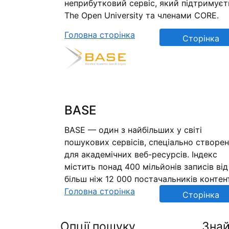
неприбутковий сервіс, який підтримуєт
The Open University та членами CORE.
Головна сторінка
Сторінка
репозиторію
BASE
BASE — один з найбільших у світі
пошукових сервісів, спеціально створе
для академічних веб-ресурсів. Індекс
містить понад 400 мільйонів записів від
більш ніж 12 000 постачальників контен
Головна сторінка
Сторінка
репозиторію
Опції пошуку
Знай