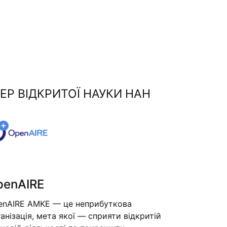
ЕР ВІДКРИТОЇ НАУКИ НАН
penAIRE
enAIRE AMKE — це неприбуткова
анізація, мета якої — сприяти відкритій