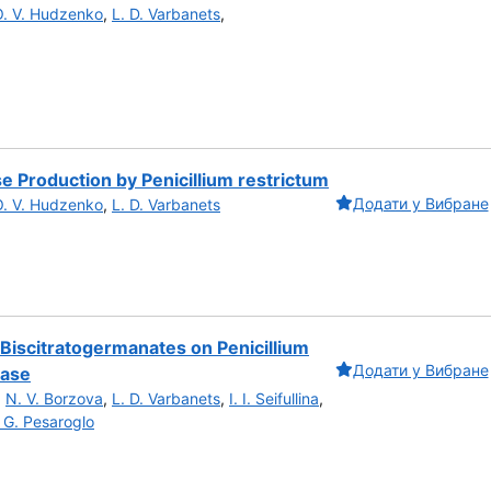
O. V. Hudzenko
,
L. D. Varbanets
,
e Production by Penicillium restrictum
Додати у Вибране
O. V. Hudzenko
,
L. D. Varbanets
 Biscitratogermanates on Penicillium
Додати у Вибране
dase
,
N. V. Borzova
,
L. D. Varbanets
,
I. I. Seifullina
,
 G. Pesaroglo