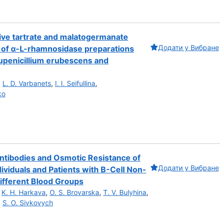
tive tartrate and malatogermanate
Додати у Вибране
 of α-L-rhamnosidase preparations
Eupenicillium erubescens and
,
L. D. Varbanets
,
І. I. Seifullina
,
ko
ntibodies and Osmotic Resistance of
Додати у Вибране
dividuals and Patients with B-Cell Non-
fferent Blood Groups
,
K. H. Harkava
,
O. S. Brovarska
,
T. V. Bulyhina
,
,
S. O. Sivkovych