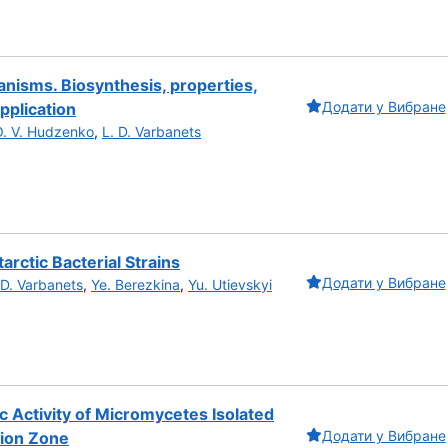
nisms. Biosynthesis, properties,
Додати у Вибране
pplication
O. V. Hudzenko
,
L. D. Varbanets
tarctic Bacterial Strains
Додати у Вибране
 D. Varbanets
,
Ye. Berezkina
,
Yu. Utievskyi
c Activity of Micromycetes Isolated
Додати у Вибране
sion Zone