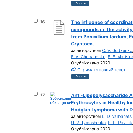
Стаття
Вибрати результат під номером 16
16
The influence of coordina
compounds on the activity
from Penicillium tardum, 
Cryptoco...
за авторством
О. V. Gudzenko
E. А. Chebanenko
,
E. Е. Martsin
Опубліковано 2020
Отримати повний текст
Стаття
Вибрати результат під номером 17
17
Anti-Lipopolysaccharide A
Erythrocytes in Healthy In
Hodgkin Lymphoma with Di
за авторством
L. D. Varbanets
U. V. Tymoshenko
,
R. P. Pavliuk
Опубліковано 2020