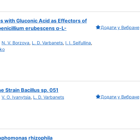
with Gluconic Acid as Effectors of
Додати у Вибране
penicillium erubescens α-L-
,
N. V. Borzova
,
L. D. Varbanets
,
I. I. Seifullina
,
nko
ne Strain Bacillus sp. 051
Додати у Вибране
,
V. O. Ivanytsia
,
L. D. Varbanets
rophomonas rhizophila