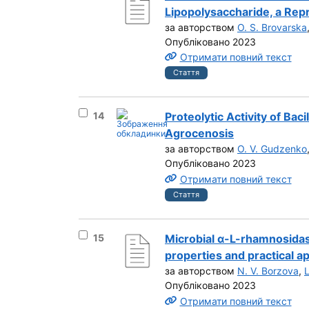
Lipopolysaccharide, a Repr
за авторством
O. S. Brovarska
Опубліковано 2023
Отримати повний текст
Стаття
Вибрати результат під номером 14
14
Proteolytic Activity of Baci
Agrocenosis
за авторством
O. V. Gudzenko
Опубліковано 2023
Отримати повний текст
Стаття
Вибрати результат під номером 15
15
Microbial α-L-rhamnosidases
properties and practical ap
за авторством
N. V. Borzova
,
L
Опубліковано 2023
Отримати повний текст