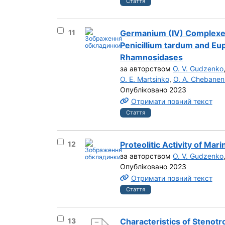
Стаття
Вибрати результат під номером 11
11
Germanium (IV) Complexes 
Penicillium tardum and Eu
Rhamnosidases
за авторством
O. V. Gudzenko
О. E. Martsinko
,
О. A. Chebane
Опубліковано 2023
Отримати повний текст
Стаття
Вибрати результат під номером 12
12
Proteolitic Activity of Mari
за авторством
O. V. Gudzenko
Опубліковано 2023
Отримати повний текст
Стаття
Вибрати результат під номером 13
13
Characteristics of Stenot