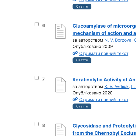
Стаття
Вибрати результат під номером 6
6
Glucoamylase of microorga
mechanism of action and a
за авторством
N. V. Borzova
,
Опубліковано 2009
Отримати повний текст
Стаття
Вибрати результат під номером 7
7
Keratinolytic Activity of An
за авторством
K. V. Avdiiuk
,
L.
Опубліковано 2020
Отримати повний текст
Стаття
Вибрати результат під номером 8
8
Glycosidase and Proteolyti
from the Chernobyl Exclu