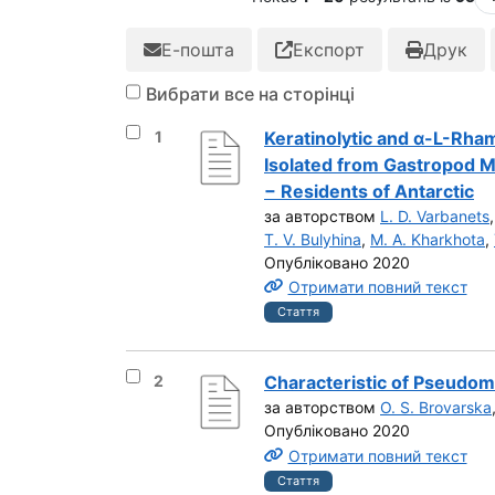
Е-пошта
Експорт
Друк
Вибрати все на сторінці
Вибрати результат під номером 1
1
Keratinolytic and α-L-Rham
Isolated from Gastropod M
− Residents of Antarctic
за авторством
L. D. Varbanets
T. V. Bulyhina
,
M. A. Kharkhota
,
Опубліковано 2020
Отримати повний текст
Стаття
Вибрати результат під номером 2
2
Characteristic of Pseudom
за авторством
O. S. Brovarska
Опубліковано 2020
Отримати повний текст
Стаття