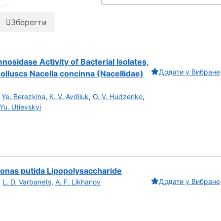
Зберегти
nosidase Activity of Bacterial Isolates,
Додати у Вибране
olluscs Nacella concinna (Nacellidae)
,
Ye. Berezkina
,
K. V. Avdiiuk
,
O. V. Hudzenko
,
Yu. Utievskyi
onas putida Lipopolysaccharide
Додати у Вибране
,
L. D. Varbanets
,
A. F. Likhanov