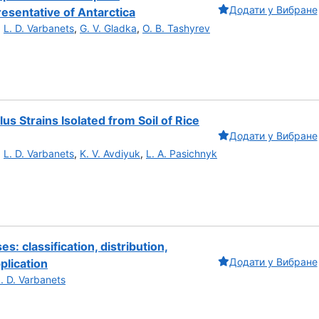
Додати у Вибране
esentative of Antarctica
,
L. D. Varbanets
,
G. V. Gladka
,
O. B. Tashyrev
llus Strains Isolated from Soil of Rice
Додати у Вибране
,
L. D. Varbanets
,
K. V. Avdiyuk
,
L. А. Pasichnyk
: classification, distribution,
Додати у Вибране
plication
. D. Varbanets