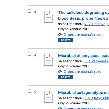
Вибрати результат під номером 3
3
The cellulose degrading s
biosyntesis, properties str
за авторством
N. V. Borzova
,
L
Опубліковано 2009
Отримати повний текст
Стаття
Вибрати результат під номером 4
4
Microbial αamylases: isola
за авторством
L. D. Varbanets
Опубліковано 2008
Отримати повний текст
Стаття
Вибрати результат під номером 5
5
Microbial collagenolytic 
за авторством
O. V. Matseliukh
Опубліковано 2008
Отримати повний текст