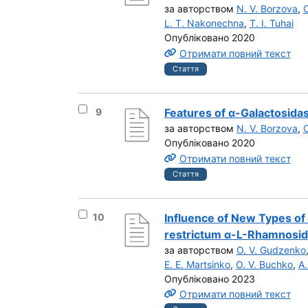
за авторством
N. V. Borzova
,
L. T. Nakonechna
,
T. I. Tuhai
Опубліковано 2020
Отримати повний текст
Стаття
Вибрати результат під номером 9
9
Features of α-Galactosidas
за авторством
N. V. Borzova
,
Опубліковано 2020
Отримати повний текст
Стаття
Вибрати результат під номером 10
10
Influence of New Types of
restrictum α-L-Rhamnosi
за авторством
O. V. Gudzenko
E. E. Martsinko
,
O. V. Buchko
,
А.
Опубліковано 2023
Отримати повний текст