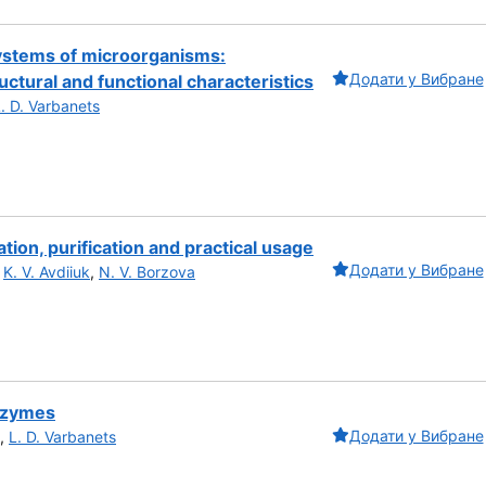
ystems of microorganisms:
Додати у Вибране
uctural and functional characteristics
. D. Varbanets
tion, purification and practical usage
Додати у Вибране
,
K. V. Avdiiuk
,
N. V. Borzova
enzymes
Додати у Вибране
,
L. D. Varbanets