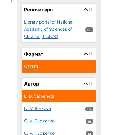
page_reload_on_select_hint
Репозитарії
Library portal of National
Academy of Sciences of
95 результатів
95
Ukraine | LibNAS
Формат
Стаття
Автор
L. D. Varbanets
N. V. Borzova
32 результатів
32
O. V. Gudzenko
16 результатів
16
O. V. Hudzenko
13 результатів
13