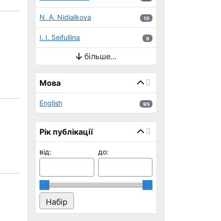
N. A. Nidialkova
10 результатів
10
I. I. Seifullina
9 результатів
9
більше...
Мова
English
95 результатів
95
Рік публікації
від:
до: