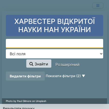
Показ
Перейти до змісту
1 - 20
результатів із
97
ХАРВЕСТЕР ВІДКРИТОЇ
НАУКИ НАН УКРАЇНИ
Знайти
Розширений
page_reload_on_deselect_hint
Показати фільтри (2)
Видалити фільтри
Результати пошуку