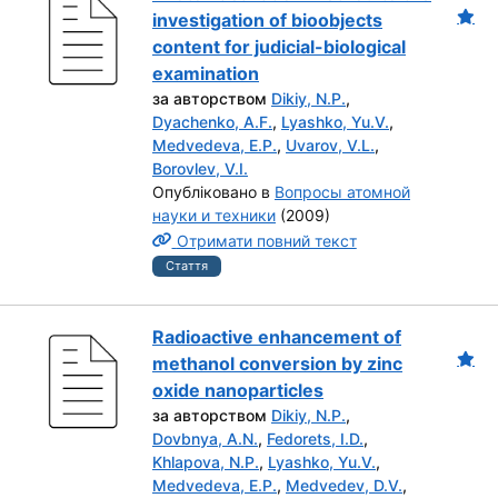
investigation of bioobjects
content for judicial-biological
examination
за авторством
Dikiy, N.P.
,
Dyachenko, A.F.
,
Lyashko, Yu.V.
,
Medvedeva, E.P.
,
Uvarov, V.L.
,
Borovlev, V.I.
Опубліковано в
Вопросы атомной
науки и техники
(2009)
Отримати повний текст
Стаття
Radioactive enhancement of
methanol conversion by zinc
oxide nanoparticles
за авторством
Dikiy, N.P.
,
Dovbnya, A.N.
,
Fedorets, I.D.
,
Khlapova, N.P.
,
Lyashko, Yu.V.
,
Medvedeva, E.P.
,
Medvedev, D.V.
,