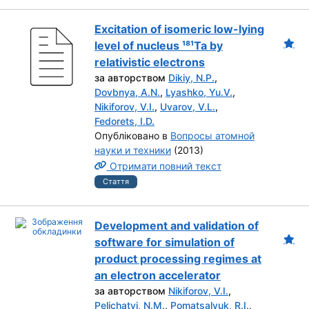
Excitation of isomeric low-lying
level of nucleus ¹⁸¹Ta by
relativistic electrons
за авторством
Dikiy, N.P.
,
Dovbnya, A.N.
,
Lyashko, Yu.V.
,
Nikiforov, V.I.
,
Uvarov, V.L.
,
Fedorets, I.D.
Опубліковано в
Вопросы атомной
науки и техники
(2013)
Отримати повний текст
Стаття
Development and validation of
software for simulation of
product processing regimes at
an electron accelerator
за авторством
Nikiforov, V.I.
,
Pelichatyi, N.M.
,
Pomatsalyuk, R.I.
,