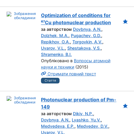
Optimization of conditions for
⁶⁷Cu photonuclear production
за авторством
Dovbnya, A.N.
,
Dolzhek, M.A.
,
Pugachev, G.D.
,
Repikhov, O.A.
,
Torgovkin, A.V.
,
Uvarov, V.L.
,
Shestakova, V.S.
,
Shramenko, B.I.
Опубліковано в
Вопросы атомной
науки и техники
(2015)
Отримати повний текст
Стаття
Photonuclear production of Pm-
149
за авторством
Dikiy, N.P.
,
Dovbnya, A.N.
,
Lyashko, Yu.V.
,
Medvedeva, E.P.
,
Medvedev, D.V.
,
Uvarov, V.L.