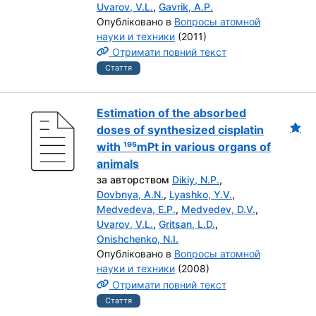
Uvarov, V.L.
,
Gavrik, A.P.
Опубліковано в
Вопросы атомной
науки и техники
(2011)
Отримати повний текст
Стаття
Estimation of the absorbed
doses of synthesized cisplatin
with ¹⁹⁵mPt in various organs of
animals
за авторством
Dikiy, N.P.
,
Dovbnya, A.N.
,
Lyashko, Y.V.
,
Medvedeva, E.P.
,
Medvedev, D.V.
,
Uvarov, V.L.
,
Gritsan, L.D.
,
Onishchenko, N.I.
Опубліковано в
Вопросы атомной
науки и техники
(2008)
Отримати повний текст
Стаття