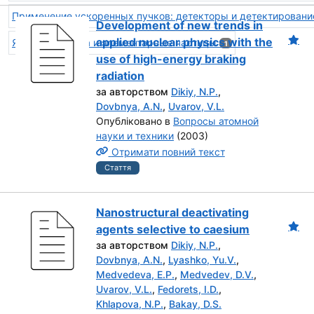
Применение ускоренных пучков: детекторы и детектировани
Development of new trends in
applied nuclear physics with the
Ядерная физика и элементарные частицы
1
use of high-energy braking
radiation
за авторством
Dikiy, N.P.
,
Dovbnya, A.N.
,
Uvarov, V.L.
Опубліковано в
Вопросы атомной
науки и техники
(2003)
Отримати повний текст
Стаття
Nanostructural deactivating
agents selective to caesium
за авторством
Dikiy, N.P.
,
Dovbnya, A.N.
,
Lyashko, Yu.V.
,
Medvedeva, E.P.
,
Medvedev, D.V.
,
Uvarov, V.L.
,
Fedorets, I.D.
,
Khlapova, N.P.
,
Bakay, D.S.