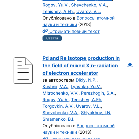
Rogov, Yu.V.
,
Shevchenko, V.A.
,
Tenishev, A.Eh.
,
Uvarov, V.L.
Опубліковано в
Вопросы атомной
науки и техники
(2013)
Отримати повний текст
Стаття
Pd and Re isotope production in
the field of mixed X,n-radiation
of electron accelerator
за авторством
Dikiy, N.P.
,
Kushnir, V.A.
,
Lyashko, Yu.V.
,
Mitrochenko, V.V.
,
Perezhogin, S.A.
,
Rogov, Yu.V.
,
Tenishev, A.Eh.
,
Torgovkin, A.V.
,
Uvarov, V.L.
,
Shevchenko, V.A.
,
Shlyakhov, I.N.
,
Shramenko, B.I.
Опубліковано в
Вопросы атомной
науки и техники
(2013)