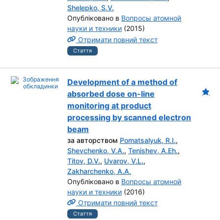
Shelepko, S.V.
Опубліковано в
Вопросы атомной
науки и техники
(2015)
Отримати повний текст
Стаття
Development of a method of
absorbed dose on-line
monitoring at product
processing by scanned electron
beam
за авторством
Pomatsalyuk, R.I.
,
Shevchenko, V.A.
,
Tenishev, A.Eh.
,
Titov, D.V.
,
Uvarov, V.L.
,
Zakharchenko, A.A.
Опубліковано в
Вопросы атомной
науки и техники
(2016)
Отримати повний текст
Стаття