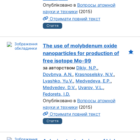
Опубліковано в
Вопросы атомной
науки и техники
(2015)
Отримати повний текст
Стаття
The use of molybdenum oxide
nanoparticles for production of
free isotope Mo-99
за авторством
Dikiy, N.P.
,
Dovbnya, A.N.
,
Krasnoselsky, N.V.
,
Lyashko, Yu.V.
,
Medvedeva, E.P.
,
Medvedev, D.V.
,
Uvarov, V.L.
,
Fedorets, I.D.
Опубліковано в
Вопросы атомной
науки и техники
(2015)
Отримати повний текст
Стаття