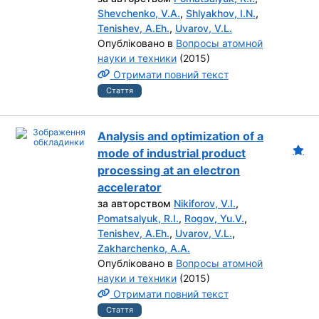
Shevchenko, V.A.
,
Shlyakhov, I.N.
,
Tenishev, A.Eh.
,
Uvarov, V.L.
Опубліковано в
Вопросы атомной
науки и техники
(2015)
Отримати повний текст
Стаття
Analysis and optimization of a
mode of industrial product
processing at an electron
accelerator
за авторством
Nikiforov, V.I.
,
Pomatsalyuk, R.I.
,
Rogov, Yu.V.
,
Tenishev, A.Eh.
,
Uvarov, V.L.
,
Zakharchenko, A.A.
Опубліковано в
Вопросы атомной
науки и техники
(2015)
Отримати повний текст
Стаття