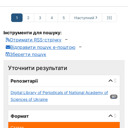
1
2
3
4
5
Наступний
[5]
Інструменти для пошуку:
Отримати RSS-стрічку
Відправити пошук е-поштою
Зберегти пошук
Уточнити результати
page_reload_on_select_hint
Репозитарії
Digital Library of Periodicals of National Academy of
97 результ
97
Sciences of Ukraine
Формат
Стаття