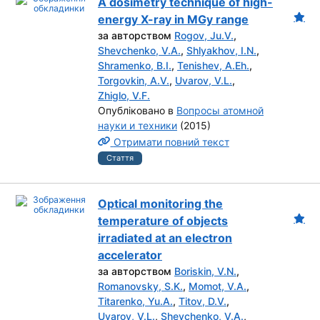
A dosimetry technique of high-
energy X-ray in MGy range
за авторством
Rogov, Ju.V.
,
Shevchenko, V.A.
,
Shlyakhov, I.N.
,
Shramenko, B.I.
,
Tenishev, A.Eh.
,
Torgovkin, A.V.
,
Uvarov, V.L.
,
Zhiglo, V.F.
Опубліковано в
Вопросы атомной
науки и техники
(2015)
Отримати повний текст
Стаття
Optical monitoring the
temperature of objects
irradiated at an electron
accelerator
за авторством
Boriskin, V.N.
,
Romanovsky, S.K.
,
Momot, V.A.
,
Titarenko, Yu.A.
,
Titov, D.V.
,
Uvarov, V.L.
,
Shevchenko, V.A.
,