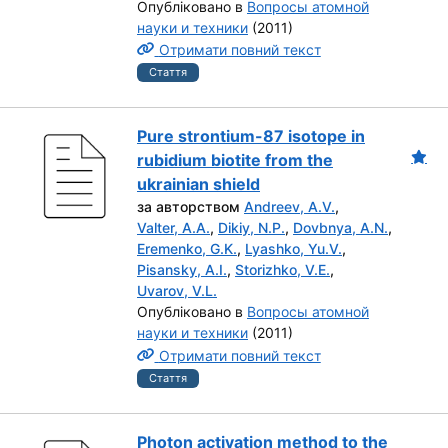
Опубліковано в
Вопросы атомной
науки и техники
(2011)
Отримати повний текст
Стаття
Pure strontium-87 isotope in
rubidium biotite from the
ukrainian shield
за авторством
Andreev, A.V.
,
Valter, A.A.
,
Dikiy, N.P.
,
Dovbnya, A.N.
,
Eremenko, G.K.
,
Lyashko, Yu.V.
,
Pisansky, A.I.
,
Storizhko, V.E.
,
Uvarov, V.L.
Опубліковано в
Вопросы атомной
науки и техники
(2011)
Отримати повний текст
Стаття
Photon activation method to the