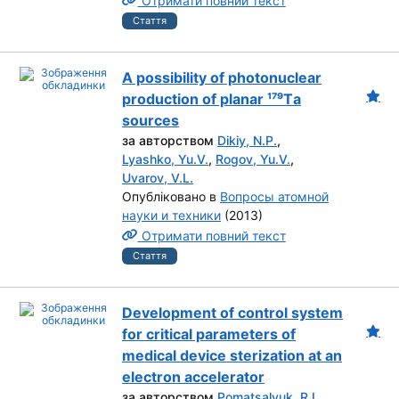
Отримати повний текст
Стаття
A possibility of photonuclear
production of planar ¹⁷⁹Tа
sources
за авторством
Dikiy, N.P.
,
Lyashko, Yu.V.
,
Rogov, Yu.V.
,
Uvarov, V.L.
Опубліковано в
Вопросы атомной
науки и техники
(2013)
Отримати повний текст
Стаття
Development of control system
for critical parameters of
medical device sterization at an
electron accelerator
за авторством
Pomatsalyuk, R.I.
,