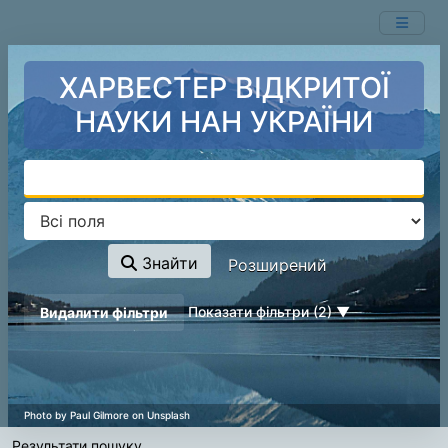
Показ
Перейти до змісту
1 - 20
результатів із
2,025
ХАРВЕСТЕР ВІДКРИТОЇ
НАУКИ НАН УКРАЇНИ
Знайти
Розширений
page_reload_on_deselect_hint
Показати фільтри (2)
Видалити фільтри
Результати пошуку