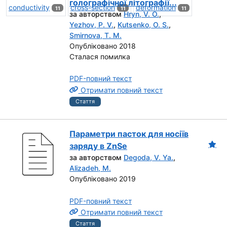
голографічної літографії...
conductivity
cross-section
deformation
11
11
11
за авторством
Hryn, V. O.
,
Yezhov, P. V.
,
Kutsenko, O. S.
,
Smirnova, T. M.
Опубліковано 2018
Сталася помилка
PDF-повний текст
Отримати повний текст
Стаття
Параметри пасток для носіїв
заряду в ZnSe
за авторством
Degoda, V. Ya.
,
Alizadeh, M.
Опубліковано 2019
PDF-повний текст
Отримати повний текст
Стаття