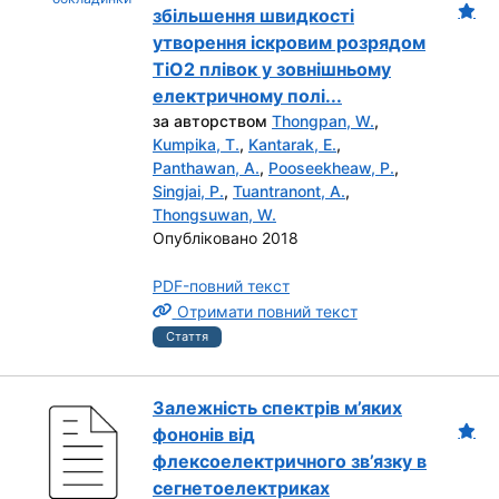
збільшення швидкості
утворення іскровим розрядом
TiO2 плівок у зовнішньому
електричному полі...
за авторством
Thongpan, W.
,
Kumpika, T.
,
Kantarak, E.
,
Panthawan, A.
,
Pooseekheaw, P.
,
Singjai, P.
,
Tuantranont, A.
,
Thongsuwan, W.
Опубліковано 2018
PDF-повний текст
Отримати повний текст
Стаття
Залежність спектрів м’яких
фононів від
флексоелектричного зв’язку в
сегнетоелектриках