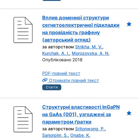
Вплив доменної структури
сегнетоелектричної підкладки
на провідність графену
(авторський огляд)
за авторством
Strikha, M. V.
,
Kurchak, A. I.
,
Morozovska, A. N.
Опубліковано 2018
PDF-повний текст
Отримати повний текст
Стаття
Структурні властивості InGaPN
на GaAs (001), узгоджені за
параметром ґратки
за авторством
Sritonwong, P.
,
Sanorpim, S.
,
Onabe, K.