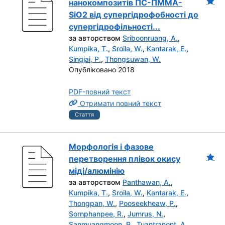
нанокомпозитів ПС-ПММА-
SiO2 від супергідрофобності до
супергідрофільності...
за авторством
Sriboonruang, A.
,
Kumpika, T.
,
Sroila, W.
,
Kantarak, E.
,
Singjai, P.
,
Thongsuwan, W.
Опубліковано 2018
PDF-повний текст
Отримати повний текст
Стаття
Морфологія і фазове
перетворення плівок окису
міді/алюмінію
за авторством
Panthawan, A.
,
Kumpika, T.
,
Sroila, W.
,
Kantarak, E.
,
Thongpan, W.
,
Pooseekheaw, P.
,
Sornphanpee, R.
,
Jumrus, N.
,
Sanmuangmoon, P.
,
Tuantranont, A.
,