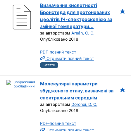
Визначення кислотності
Бронстеда для протонованих
цеолітів ІЧ-спектроскопією за
змінної температури...
за авторством
Areán, C. O.
Опубліковано 2018
PDF-повний текст
Отримати повний текст
Стаття
Молекулярні параметри
збудженого стану, визначені за
спектральним середнім
за авторством
Dorohoi, D. O.
Опубліковано 2018
PDF-повний текст
Отримати повний текст