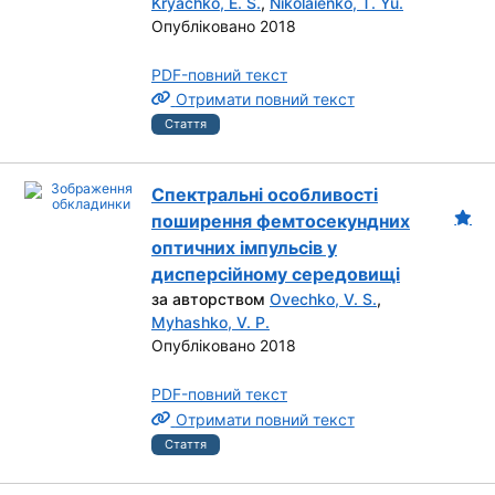
Kryachko, E. S.
,
Nikolaienko, T. Yu.
Опубліковано 2018
PDF-повний текст
Отримати повний текст
Стаття
Спектральні особливості
поширення фемтосекундних
оптичних імпульсів у
дисперсійному середовищі
за авторством
Ovechko, V. S.
,
Myhashko, V. P.
Опубліковано 2018
PDF-повний текст
Отримати повний текст
Стаття