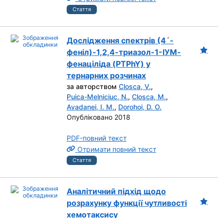
Стаття
Дослідження спектрів (4´-
феніл)-1,2,4-триазол-1-ІУМ-
фенаціліда (PTPhY) у
тернарних розчинах
за авторством
Closca, V.
,
Puica-Melniciuc, N.
,
Closca, M.
,
Avadanei, I. M.
,
Dorohoi, D. O.
Опубліковано 2018
PDF-повний текст
Отримати повний текст
Стаття
Аналітичний підхід щодо
розрахунку функції чутливості
хемотаксису