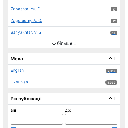
Zabashta, Yu. F.
17 результ
17
Zagorodny, A. G.
17 результ
17
Bar’yakhtar, V. G.
16 результ
16
більше...
Мова
English
2,013 результ
2,013
Ukrainian
1,063 результ
1,063
Рік публікації
від:
до: