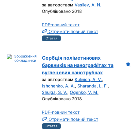
за авторством
Vasilev, A. N.
Опубліковано 2018
PDF-повний текст
Отримати повний текст
Стаття
Сорбція поліметинових
барвників на нанографітах та
вуглецевих нанотрубках
за авторством
Kulinich, A. V.
,
Ishchenko, A. A.
,
Sharanda, L. F.
,
Shulga, S. V.
,
Ogenko, V. M.
Опубліковано 2018
PDF-повний текст
Отримати повний текст
Стаття