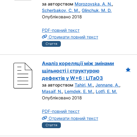
за авторством
Morozovska, A. N.
,
Scherbakov, C. M.
,
Glinchuk, M. D.
Опубліковано 2018
PDF-повний текст
Отримати повний текст
Стаття
Аналіз кореляції між змінами
щільності і структурою
дефектів у W+6 : LiTaO3
за авторством
Tahiri, M.
,
Jennane, A.
,
Masaif, N.
,
Lemdek, E. M.
,
Lotfi, E. M.
Опубліковано 2018
PDF-повний текст
Отримати повний текст
Стаття