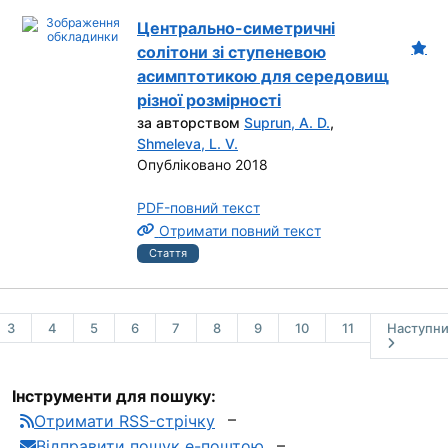
Центрально-симетричні
солітони зі ступеневою
асимптотикою для середовищ
різної розмірності
за авторством
Suprun, A. D.
,
Shmeleva, L. V.
Опубліковано 2018
PDF-повний текст
Отримати повний текст
Стаття
3
4
5
6
7
8
9
10
11
Наступн
Інструменти для пошуку:
Отримати RSS-стрічку
Відправити пошук е-поштою