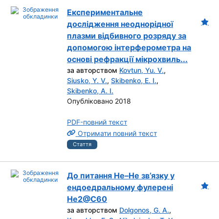
Експериментальне
дослідження неоднорідної
плазми відбивного розряду за
допомогою інтерферометра на
основі рефракції мікрохвиль...
за авторством
Kovtun, Yu. V.
,
Siusko, Y. V.
,
Skibenko, E. I.
,
Skibenko, A. I.
Опубліковано 2018
PDF-повний текст
Отримати повний текст
Стаття
До питання Не–Не зв’язку у
ендоедральному фулерені
Не2@C60
за авторством
Dolgonos, G. A.
,