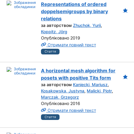
Representations of ordered
doppelsemigroups by binary
relations
за авторством
Zhuchok, Yurii
,
Koppitz, Jörg
Опубліковано 2019
Отримати повний текст
Стаття
A horizontal mesh algorithm for
posets with positive Tits form
за авторством
Kaniecki, Mariusz
,
Kosakowska, Justyna
,
Malicki, Piotr
,
Marczak, Grzegorz
Опубліковано 2016
Отримати повний текст
Стаття