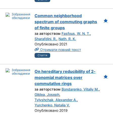
Common neighborhood
spectrum of commuting graphs
of finite groups
за авторством
Fasfous, W. N. T.
,
Sharafdini, R.
,
Nath, R. K.
Опубліковано 2021
Отримати повний текст
Стаття
On hereditary reducibility of 2-
monomial matrices over
commutative rings
за авторством
Bondarenko, Vitaliy M.
,
Gildea, Joseph
,
Tylyshchak, Alexander A.
,
Yurchenko, Natalia V.
Опубліковано 2019