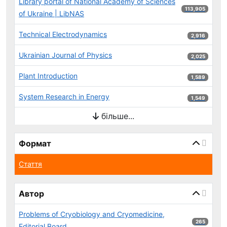
Library portal of National Academy of Sciences
113,905 результ
113,905
of Ukraine | LibNAS
Technical Electrodynamics
2,916 результ
2,916
Ukrainian Journal of Physics
2,025 результ
2,025
Plant Introduction
1,589 результ
1,589
System Research in Energy
1,549 результ
1,549
більше...
Формат
Стаття
Автор
Problems of Cryobiology and Cryomedicine,
265 результ
265
Editorial Board