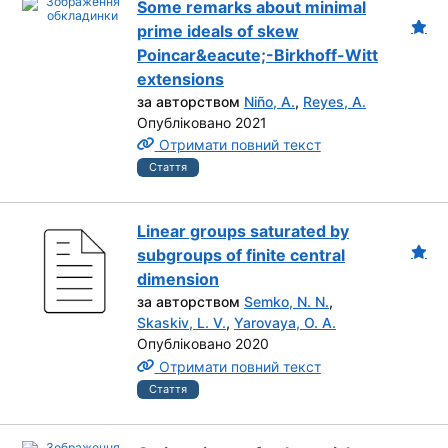
Some remarks about minimal
prime ideals of skew
Poincar&eacute;-Birkhoff-Witt
extensions
за авторством
Niño, A.
,
Reyes, A.
Опубліковано 2021
Отримати повний текст
Стаття
Linear groups saturated by
subgroups of finite central
dimension
за авторством
Semko, N. N.
,
Skaskiv, L. V.
,
Yarovaya, O. A.
Опубліковано 2020
Отримати повний текст
Стаття