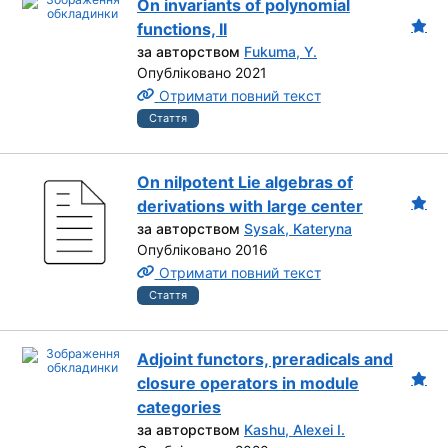
On invariants of polynomial
functions, II
за авторством
Fukuma, Y.
Опубліковано 2021
Отримати повний текст
Стаття
On nilpotent Lie algebras of
derivations with large center
за авторством
Sysak, Kateryna
Опубліковано 2016
Отримати повний текст
Стаття
Adjoint functors, preradicals and
closure operators in module
categories
за авторством
Kashu, Alexei I.