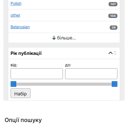
Polish
147 результ
147
other
104 результ
104
Belarusian
39 результ
39
більше...
Рік публікації
від:
до:
Опції пошуку