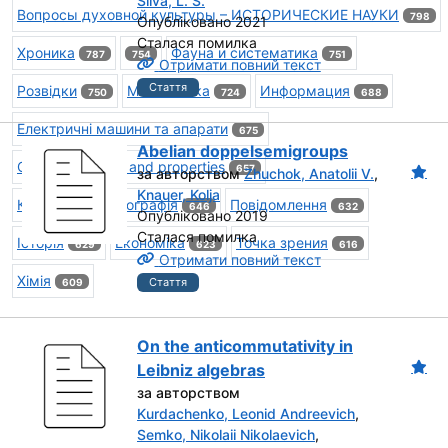
Silva, L. S.
Вопросы духовной культуры – ИСТОРИЧЕСКИЕ НАУКИ
798
Опубліковано 2021
Сталася помилка
Хроника
Фауна и систематика
787
754
751
Отримати повний текст
Стаття
Розвідки
Математика
Информация
750
724
688
Електричні машини та апарати
675
Abelian doppelsemigroups
Characterization and properties
657
за авторством
Zhuchok, Anatolii V.
,
Knauer, Kolja
Критика та бібліографія
Повідомлення
646
632
Опубліковано 2019
Сталася помилка
Історія
Економіка
Точка зрения
629
623
616
Отримати повний текст
Хімія
Стаття
609
On the anticommutativity in
Leibniz algebras
за авторством
Kurdachenko, Leonid Andreevich
,
Semko, Nikolaii Nikolaevich
,