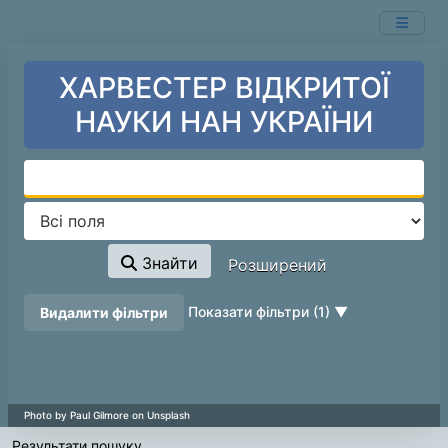
Показ
Перейти до змісту
101 - 120
результатів із
346,037
ХАРВЕСТЕР ВІДКРИТОЇ
НАУКИ НАН УКРАЇНИ
Знайти
Розширений
page_reload_on_deselect_hint
Показати фільтри (1)
Видалити фільтри
Результати пошуку