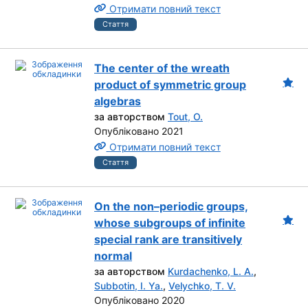
Отримати повний текст
Стаття
The center of the wreath
product of symmetric group
algebras
за авторством
Tout, O.
Опубліковано 2021
Отримати повний текст
Стаття
On the non–periodic groups,
whose subgroups of infinite
special rank are transitively
normal
за авторством
Kurdachenko, L. A.
,
Subbotin, I. Ya.
,
Velychko, T. V.
Опубліковано 2020