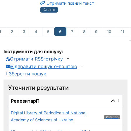
Отримати повний текст
Стаття
1
2
3
4
5
6
7
8
9
10
11
Інструменти для пошуку:
Отримати RSS-стрічку
Відправити пошук е-поштою
Зберегти пошук
Уточнити результати
page_reload_on_select_hint
Репозитарії
Digital Library of Periodicals of National
200,665 результ
200,665
Academy of Sciences of Ukraine