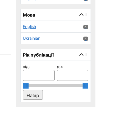
Мова
English
1 результатів
1
Ukrainian
1 результатів
1
Рік публікації
від:
до: