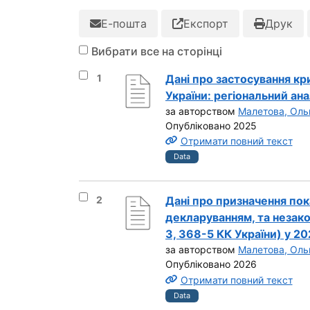
Е-пошта
Експорт
Друк
Вибрати все на сторінці
Вибрати результат під номером 1
1
Дані про застосування кр
України: регіональний ана
за авторством
Малетова, Оль
Опубліковано 2025
Отримати повний текст
Data
Вибрати результат під номером 2
2
Дані про призначення пок
декларуванням, та незако
3, 368-5 КК України) у 20
за авторством
Малетова, Оль
Опубліковано 2026
Отримати повний текст
Data