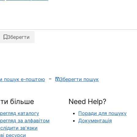
Зберегти
ти пошук е-поштою
Зберегти пошук
ти більше
Need Help?
регляд каталогу
Поради для пошуку
регляд за алфавітом
Документація
слідити зв'язки
ві ресурси