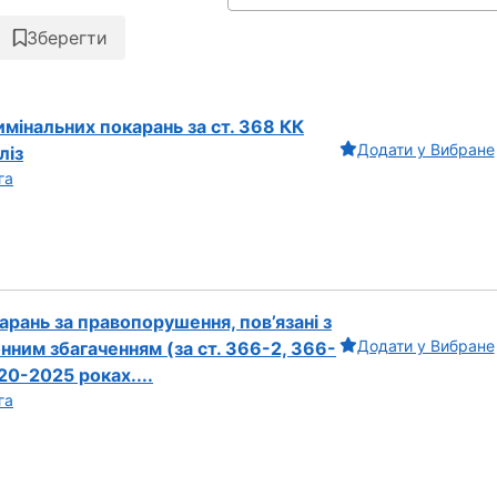
Зберегти
имінальних покарань за ст. 368 КК
Додати у Вибране
ліз
га
арань за правопорушення, пов’язані з
Додати у Вибране
нним збагаченням (за ст. 366-2, 366-
20-2025 роках....
га