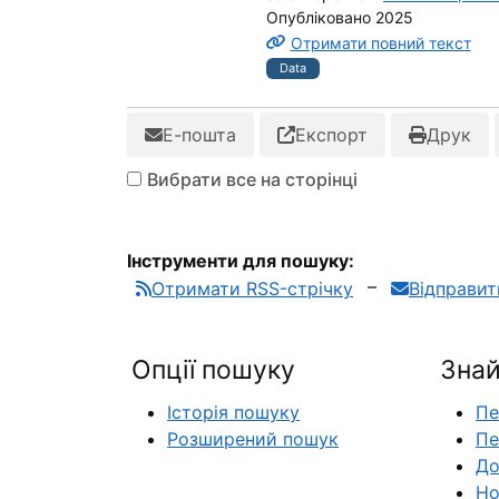
Опубліковано 2025
Отримати повний текст
Data
Е-пошта
Експорт
Друк
Вибрати все на сторінці
Інструменти для пошуку:
Отримати RSS-стрічку
Відправи
Опції пошуку
Знай
Історія пошуку
Пе
Розширений пошук
Пе
До
Но