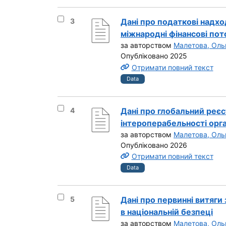
Вибрати результат під номером 3
3
Дані про податкові надхо
міжнародні фінансові пот
за авторством
Малетова, Оль
Опубліковано 2025
Отримати повний текст
Data
Вибрати результат під номером 4
4
Дані про глобальний реєс
інтероперабельності орга
за авторством
Малетова, Оль
Опубліковано 2026
Отримати повний текст
Data
Вибрати результат під номером 5
5
Дані про первинні витяги 
в національній безпеці
за авторством
Малетова, Оль