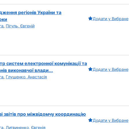
дження регіонів України та
Додати у Вибране
оки
га
,
Пігуль, Євгеній
тр систем електронної комунікації та
Додати у Вибране
нів виконавчої влади...
га
,
Глущенко, Анастасія
зі звітів про міжвідомчу координацію
Додати у Вибране
га
,
Литвиненко, Євгенія