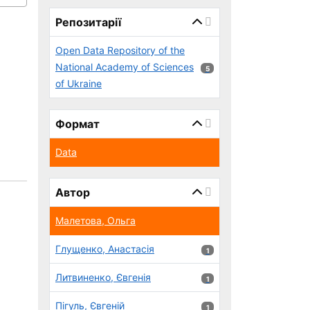
page_reload_on_select_hint
Репозитарії
Open Data Repository of the
National Academy of Sciences
5 результатів
5
of Ukraine
Формат
Data
Автор
Малетова, Ольга
Глущенко, Анастасія
1 результатів
1
Литвиненко, Євгенія
1 результатів
1
Пігуль, Євгеній
1 результатів
1