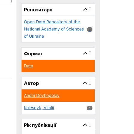
page_reload_on_select_hint
Репозитарії
Open Data Repository of the
National Academy of Sciences
1 результатів
1
of Ukraine
Формат
Data
Автор
Andrii Dovhopolov
Kolesnyk, Vitalii
1 результатів
1
Рік публікації