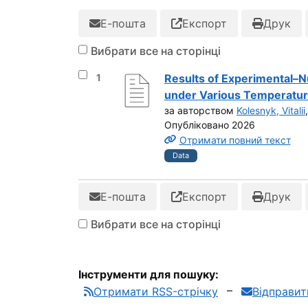
Е-пошта
Експорт
Друк
Вибрати все на сторінці
Вибрати результат під номером 1
1
Results of Experimental–
under Various Temperatur
за авторством
Kolesnyk, Vitalii
Опубліковано 2026
Отримати повний текст
Data
Е-пошта
Експорт
Друк
Вибрати все на сторінці
Інструменти для пошуку:
Отримати RSS-стрічку
Відправи