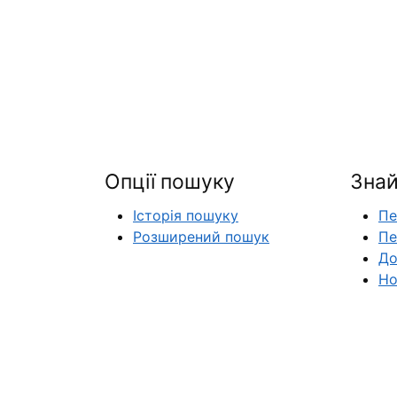
Опції пошуку
Знай
Історія пошуку
Пе
Розширений пошук
Пе
До
Но