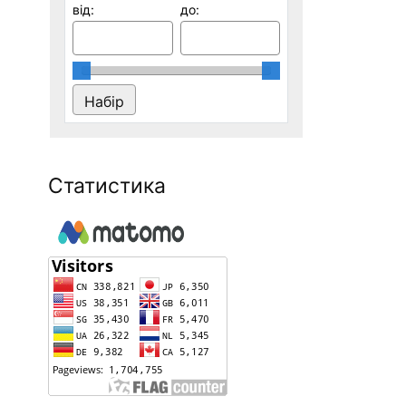
від:
до:
Статистика