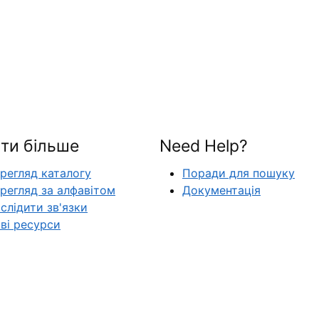
ти більше
Need Help?
регляд каталогу
Поради для пошуку
регляд за алфавітом
Документація
слідити зв'язки
ві ресурси