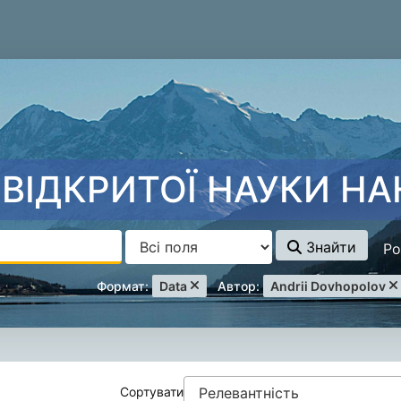
ВІДКРИТОЇ НАУКИ НА
Знайти
Ро
applied_filters
Remove filter
Remove filter
Формат:
Data
Автор:
Andrii Dovhopolov
уку
Сортувати