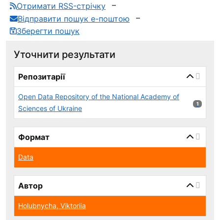
Отримати RSS-стрічку
Відправити пошук е-поштою
Зберегти пошук
Уточнити результати
page_reload_on_select_hint
Репозитарії
Open Data Repository of the National Academy of
1 результ
1
Sciences of Ukraine
Формат
Data
Автор
Holubnycha, Viktoriia