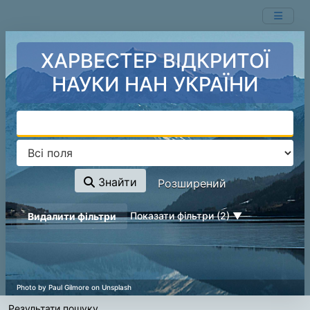
Показ
Перейти до змісту
1 - 1
результатів із
1
ХАРВЕСТЕР ВІДКРИТОЇ
НАУКИ НАН УКРАЇНИ
Знайти
Розширений
page_reload_on_deselect_hint
Показати фільтри (2)
Видалити фільтри
Результати пошуку