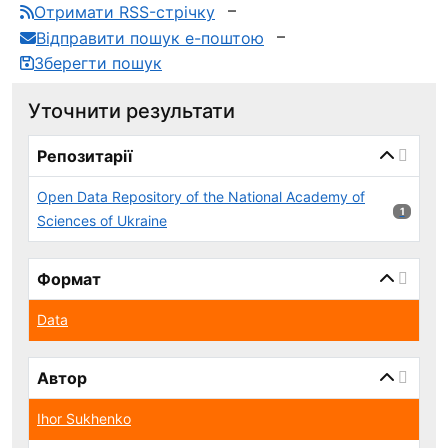
Отримати RSS-стрічку
Відправити пошук е-поштою
Зберегти пошук
Уточнити результати
page_reload_on_select_hint
Репозитарії
Open Data Repository of the National Academy of
1 результ
1
Sciences of Ukraine
Формат
Data
Автор
Ihor Sukhenko