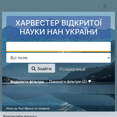
Показ
Перейти до змісту
1 - 1
результатів із
1
ХАРВЕСТЕР ВІДКРИТОЇ
НАУКИ НАН УКРАЇНИ
Знайти
Розширений
page_reload_on_deselect_hint
Показати фільтри (2)
Видалити фільтри
Результати пошуку