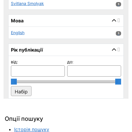
Svitlana Smolyak
1 результ
1
Мова
English
1 результ
1
Рік публікації
від:
до:
Опції пошуку
Історія пошуку