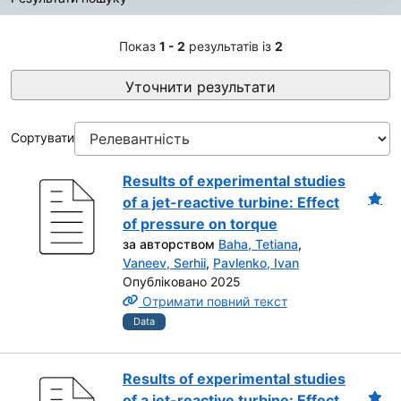
Результати пошуку
Показ
1 - 2
результатів із
2
Уточнити результати
Сортувати
Results of experimental studies
of a jet-reactive turbine: Effect
of pressure on torque
за авторством
Baha, Tetiana
,
Vaneev, Serhii
,
Pavlenko, Ivan
Опубліковано 2025
Отримати повний текст
Data
Results of experimental studies
of a jet-reactive turbine: Effect