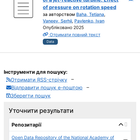
of pressure on rotation speed
за авторством
Baha, Tetiana
,
Vaneev, Serhii
,
Pavlenko, Ivan
Опубліковано 2025
Отримати повний текст
Data
Інструменти для пошуку:
Отримати RSS-стрічку
Відправити пошук е-поштою
Зберегти пошук
Уточнити результати
page_reload_on_select_hint
Репозитарії
Open Data Repository of the National Academy of