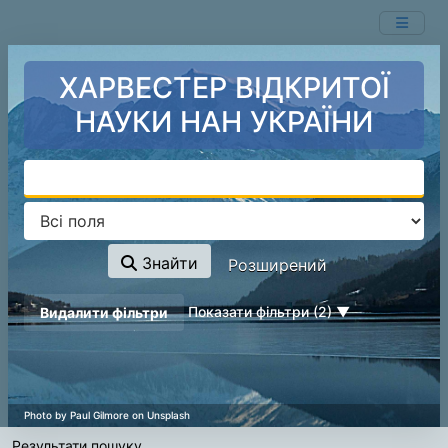
Показ
Перейти до змісту
1 - 2
результатів із
2
ХАРВЕСТЕР ВІДКРИТОЇ
НАУКИ НАН УКРАЇНИ
Знайти
Розширений
page_reload_on_deselect_hint
Показати фільтри (2)
Видалити фільтри
Результати пошуку