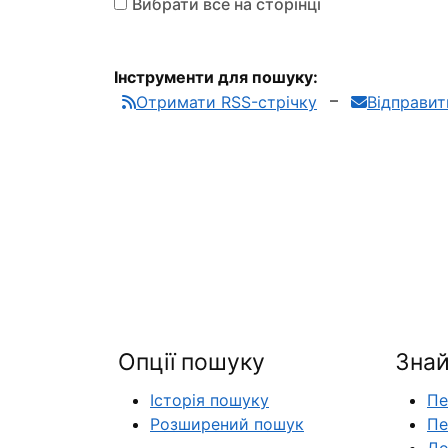
Вибрати все на сторінці
Інструменти для пошуку:
Отримати RSS-стрічку
Відправи
Опції пошуку
Знай
Історія пошуку
Пе
Розширений пошук
Пе
До