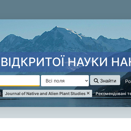
ВІДКРИТОЇ НАУКИ НА
Знайти
Ро
Remove filter
:
Journal of Native and Alien Plant Studies
Рекомендовані т
уку