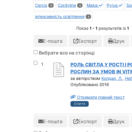
Cercis
Cordyline
Malus
Pyrus
So
1
1
інтенсивність освітлення
1
Показ
1 - 1
результатів із
1
Е-пошта
Експорт
Друк
Вибрати все на сторінці
Вибрати результат під номером 1
1
РОЛЬ СВІТЛА У РОСТІ І
РОСЛИН ЗА УМОВ IN VIT
за авторством
Колдар, Л.
,
Неб
Опубліковано 2016
Отримати повний текст
Стаття
Е-пошта
Експорт
Друк