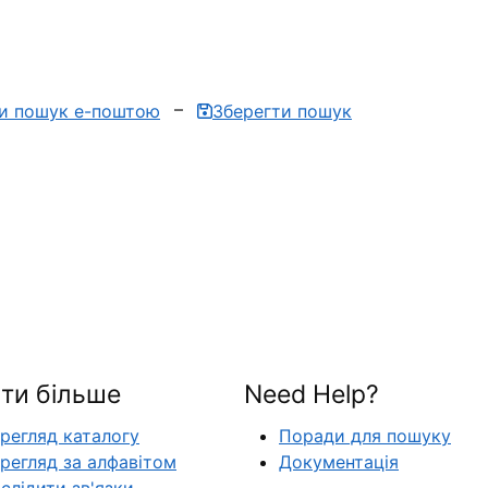
ти пошук е-поштою
Зберегти пошук
ти більше
Need Help?
регляд каталогу
Поради для пошуку
регляд за алфавітом
Документація
слідити зв'язки