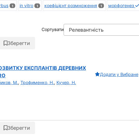
rbus
in vitro
коефіцієнт розмноження
морфогенез
1
1
1
Сортувати
Зберегти
 РОЗВИТКУ ЕКСПЛАНТІВ ДЕРЕВНИХ
Додати у Вибране
RO
иков, М.
,
Трофименко, Н.
,
Кучер, Н.
Зберегти