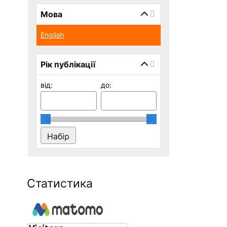
Мова
English
Рік публікації
від:
до:
Статистика