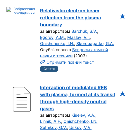
Relativistic electron beam
reflection from the plasma
boundary
за авторством
Barchuk, S.V.
,
Egorov, A.M.
,
Maslov, V.I.
,
Onishchenko, I.N.
,
Skorobagatko, G.A.
Опубліковано в
Вопросы атомной
науки и техники
(2003)
Отримати повний текст
Стаття
Interaction of modulated REB
with plasma, formed at its transit
through high-density neutral
gases
за авторством
Kiselev, V.A.
,
Linnik, A.F.
,
Onishchenko, I.N.
,
Sotnikov, G.V.
,
Uskov, V.V.