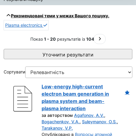
Результати пошуку
Рекомендовані теми у межах Вашого пошуку.
Plasma electronics
На наступну стор
Показ
1 - 20
результатів із
104
Уточнити результати
Сортувати
Low-energy high-current
electron beam generation in
plasma system and beam-
plasma interaction
за авторством
Agafonov, A.V.
,
Bogachenkov, V.A.
,
Suleymanov, O.S.
,
Tarakanov, V.P.
Опубліковано в
Вопросы атомной