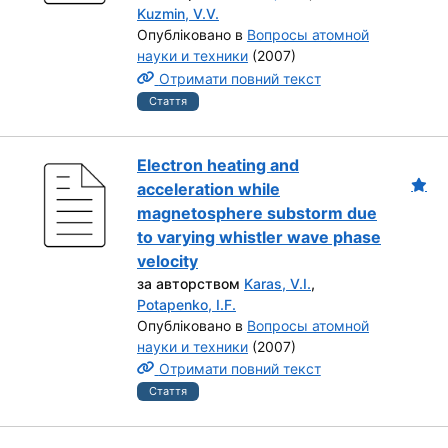
Kuzmin, V.V.
Опубліковано в
Вопросы атомной
науки и техники
(2007)
Отримати повний текст
Стаття
Electron heating and
acceleration while
magnetosphere substorm due
to varying whistler wave phase
velocity
за авторством
Karas, V.I.
,
Potapenko, I.F.
Опубліковано в
Вопросы атомной
науки и техники
(2007)
Отримати повний текст
Стаття