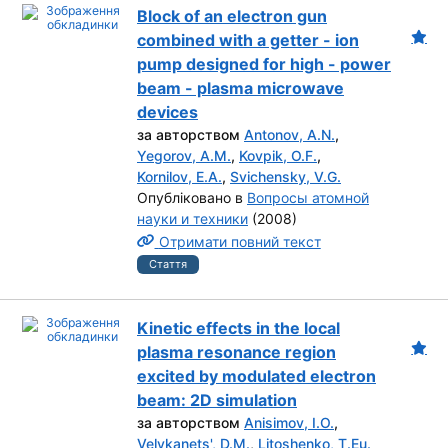
Block of an electron gun
combined with a getter - ion
pump designed for high - power
beam - plasma microwave
devices
за авторством
Antonov, A.N.
,
Yegorov, A.M.
,
Kovpik, O.F.
,
Kornilov, E.A.
,
Svichensky, V.G.
Опубліковано в
Вопросы атомной
науки и техники
(2008)
Отримати повний текст
Стаття
Kinetic effects in the local
plasma resonance region
excited by modulated electron
beam: 2D simulation
за авторством
Anisimov, I.O.
,
Velykanets', D.M.
,
Litoshenko, T.Eu.