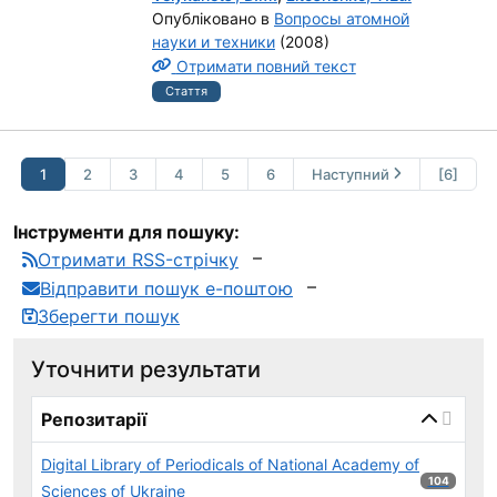
Опубліковано в
Вопросы атомной
науки и техники
(2008)
Отримати повний текст
Стаття
1
2
3
4
5
6
Наступний
[6]
Інструменти для пошуку:
Отримати RSS-стрічку
Відправити пошук е-поштою
Зберегти пошук
Уточнити результати
page_reload_on_select_hint
Репозитарії
Digital Library of Periodicals of National Academy of
104 результ
104
Sciences of Ukraine