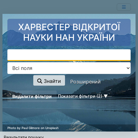
Показ
Перейти до змісту
1 - 20
результатів із
104
ХАРВЕСТЕР ВІДКРИТОЇ
НАУКИ НАН УКРАЇНИ
Знайти
Розширений
page_reload_on_deselect_hint
Показати фільтри (2)
Видалити фільтри
Результати пошуку