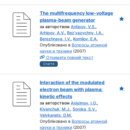
The multifrequency low-voltage
plasma-beam generator
за авторством
Antipov, V.S.
,
Arhipov, A.V.
,
Bez’yazychny, I.A.
,
Berezhnaya, I.V.
,
Kornilov, E.A.
Опубліковано в
Вопросы атомной
науки и техники
(2007)
Отримати повний текст
Стаття
Interaction of the modulated
electron beam with plasma:
kinetic effects
за авторством
Anisimov, I.O.
,
Kiyanchuk, M.J.
,
Soroka, S.V.
,
Velykanets, D.M.
Опубліковано в
Вопросы атомной
науки и техники
(2007)