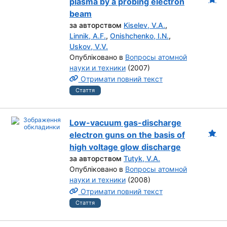
plasma by a probing electron
beam
за авторством
Kiselev, V.A.
,
Linnik, A.F.
,
Onishchenko, I.N.
,
Uskov, V.V.
Опубліковано в
Вопросы атомной
науки и техники
(2007)
Отримати повний текст
Стаття
Low-vacuum gas-discharge
electron guns on the basis of
high voltage glow discharge
за авторством
Tutyk, V.A.
Опубліковано в
Вопросы атомной
науки и техники
(2008)
Отримати повний текст
Стаття