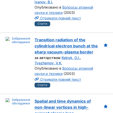
Ivanov, B.I.
Опубліковано в
Вопросы атомной
науки и техники
(2003)
Отримати повний текст
Стаття
Transition radiation of the
cylindrical electron bunch at the
sharp vacuum-plasma border
за авторством
Kelnyk, O.I.
,
Tyazhemov, V.K.
Опубліковано в
Вопросы атомной
науки и техники
(2003)
Отримати повний текст
Стаття
Spatial and time dynamics of
non-linear vortices in high-