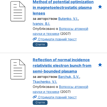
Method of potential optimization
in magnetoelectrostatic plasma
lenses
за авторством
Butenko, V.I.
,
Ivanov, B.I.
Опубліковано в
Вопросы атомной
науки и техники
(2007)
Отримати повний текст
Стаття
Reflection of normal incidence
relativistic electron bunch from
semi-bounded plasama
за авторством
Barchuk, S.V.
,
Tkachenko, V.I.
Опубліковано в
Вопросы атомной
науки и техники
(2007)
Отримати повний текст
Стаття