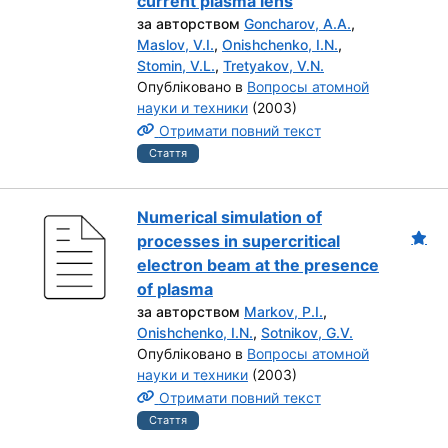
current plasma lens
за авторством
Goncharov, A.A.
,
Maslov, V.I.
,
Onishchenko, I.N.
,
Stomin, V.L.
,
Tretyakov, V.N.
Опубліковано в
Вопросы атомной
науки и техники
(2003)
Отримати повний текст
Стаття
Numerical simulation of
processes in supercritical
electron beam at the presence
of plasma
за авторством
Markov, P.I.
,
Onishchenko, I.N.
,
Sotnikov, G.V.
Опубліковано в
Вопросы атомной
науки и техники
(2003)
Отримати повний текст
Стаття