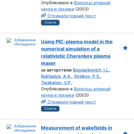
Опубліковано в
Вопросы атомной
науки и техники
(2003)
Отримати повний текст
Стаття
Using PIC-plasma model in the
numerical simulation of a
relativistic Cherenkov plasma
maser
за авторством
Bogdankevich, I.L.
,
Rukhadze, A.A.
,
Strelkov, P.S.
,
Tarakanov, V.P.
Опубліковано в
Вопросы атомной
науки и техники
(2003)
Отримати повний текст
Стаття
Measurement of wakefields in