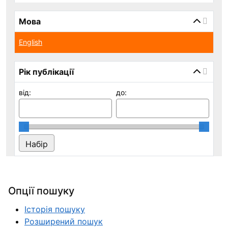
Мова
English
Рік публікації
від:
до:
Опції пошуку
Історія пошуку
Розширений пошук