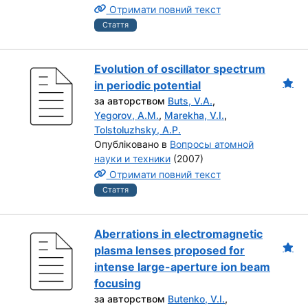
Отримати повний текст
Стаття
Evolution of oscillator spectrum
in periodic potential
за авторством
Buts, V.A.
,
Yegorov, A.M.
,
Marekha, V.I.
,
Tolstoluzhsky, A.P.
Опубліковано в
Вопросы атомной
науки и техники
(2007)
Отримати повний текст
Стаття
Aberrations in electromagnetic
plasma lenses proposed for
intense large-aperture ion beam
focusing
за авторством
Butenko, V.I.
,