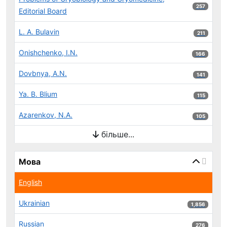
257 результ
257
Editorial Board
L. A. Bulavin
211 результ
211
Onishchenko, I.N.
166 результ
166
Dovbnya, A.N.
141 результ
141
Ya. B. Blium
115 результ
115
Azarenkov, N.A.
105 результ
105
більше...
Мова
English
Ukrainian
1,856 результ
1,856
Russian
276 результ
276