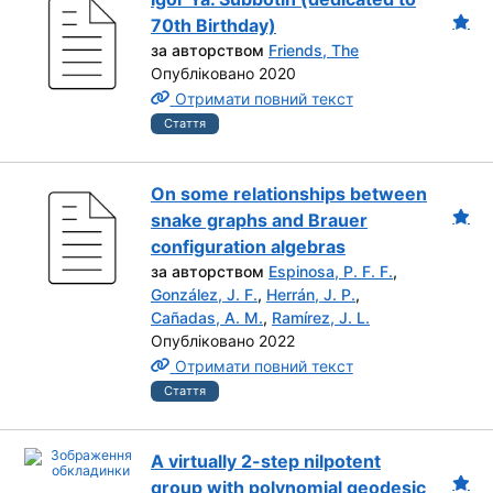
70th Birthday)
за авторством
Friends, The
Опубліковано 2020
Отримати повний текст
Стаття
On some relationships between
snake graphs and Brauer
configuration algebras
за авторством
Espinosa, P. F. F.
,
González, J. F.
,
Herrán, J. P.
,
Cañadas, A. M.
,
Ramírez, J. L.
Опубліковано 2022
Отримати повний текст
Стаття
A virtually 2-step nilpotent
group with polynomial geodesic