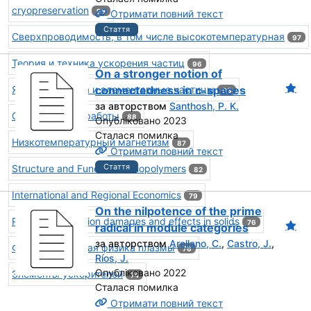
cryopreservation
98
Отримати повний текст
Стаття
Свеpхпpоводимость, в том числе высокотемпеpатуpная
97
Теория и техника ускорения частиц
96
On a stronger notion of
Ядерная физика и элементарные частицы
connectedness in c-spaces
93
за авторством
Santhosh, P. K.
Оригинальные работы
88
Опубліковано 2023
Сталася помилка
Низкотемпеpатуpный магнетизм
87
Отримати повний текст
Стаття
Structure and Function of Biopolymers
82
International and Regional Economics
79
On the nilpotence of the prime
Physics of radiation damages and effects in solids
76
radical in module categories
за авторством
Arellano, C.
,
Castro, J.
,
Фундаментальная физика плазмы
76
Ríos, J.
Опубліковано 2022
Элементы ускорителей
74
Сталася помилка
Отримати повний текст