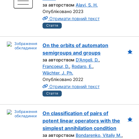
за авторством
Alavi, S. H.
Опубліковано 2023
Отримати повний текст
Стаття
On the orbits of automaton
semigroups and groups
за авторством
D'Angeli, D.
,
Francoeur, D.
,
Rodaro, E.
,
Wächter, J. Ph.
Опубліковано 2022
Отримати повний текст
Стаття
On classification of pairs of
potent linear operators with the
simplest annihilation condition
за авторством
Bondarenko, Vitaliy M.
,