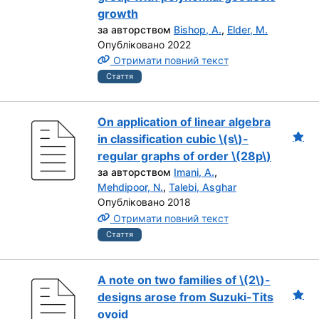
growth
за авторством
Bishop, A.
,
Elder, M.
Опубліковано 2022
Отримати повний текст
Стаття
On application of linear algebra
in classification cubic \(s\)-
regular graphs of order \(28p\)
за авторством
Imani, A.
,
Mehdipoor, N.
,
Talebi, Asghar
Опубліковано 2018
Отримати повний текст
Стаття
A note on two families of \(2\)-
designs arose from Suzuki-Tits
ovoid