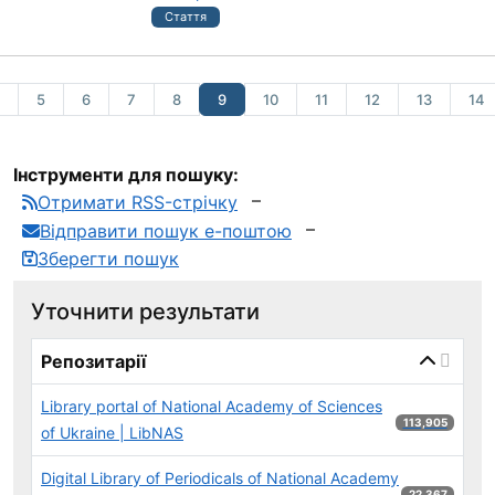
Стаття
5
6
7
8
9
10
11
12
13
14
Інструменти для пошуку:
Отримати RSS-стрічку
Відправити пошук е-поштою
Зберегти пошук
Уточнити результати
page_reload_on_select_hint
Репозитарії
Library portal of National Academy of Sciences
113,905 результ
113,905
of Ukraine | LibNAS
Digital Library of Periodicals of National Academy
22,367 результ
22,367