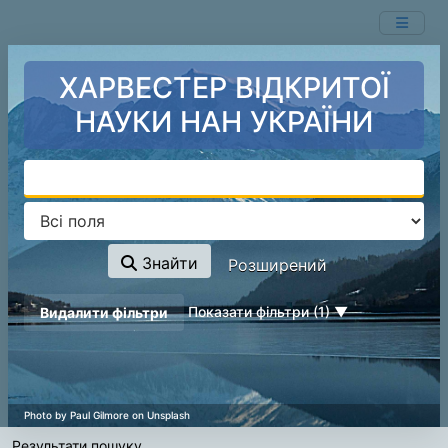
Показ
Перейти до змісту
161 - 180
результатів із
147,954
ХАРВЕСТЕР ВІДКРИТОЇ
НАУКИ НАН УКРАЇНИ
Знайти
Розширений
page_reload_on_deselect_hint
Показати фільтри (1)
Видалити фільтри
Результати пошуку