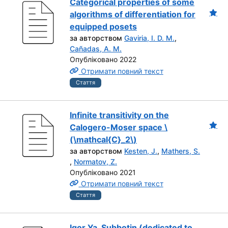
Categorical properties of some
algorithms of differentiation for
equipped posets
за авторством
Gaviria, I. D. M.
,
Cañadas, A. M.
Опубліковано 2022
Отримати повний текст
Стаття
Infinite transitivity on the
Calogero-Moser space \
(\mathcal{C}_2\)
за авторством
Kesten, J.
,
Mathers, S.
,
Normatov, Z.
Опубліковано 2021
Отримати повний текст
Стаття
Igor Ya. Subbotin (dedicated to