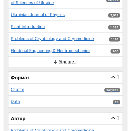
of Sciences of Ukraine
Ukrainian Journal of Physics
2,013 результ
2,013
Plant Introduction
1,588 результ
1,588
Problems of Cryobiology and Cryomedicine
1,126 результ
1,126
Electrical Engineering & Electromechanics
700 результ
700
більше...
Формат
Стаття
147,889 результ
147,889
Data
19 результ
19
Автор
Problems of Cryobiology and Cryomedicine,