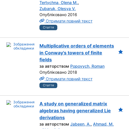
Tertychna, Olena M.
,
Zubaruk, Olesya V.
Опубліковано 2016
Отримати повний текст
Стаття
Multiplicative orders of elements
in Conway's towers of finite
fields
за авторством
Popovych, Roman
Опубліковано 2018
Отримати повний текст
Стаття
A study on generalized matrix
algebras having generalized Lie
derivations
за авторством
Jabeen, A.
,
Ahmad, M.