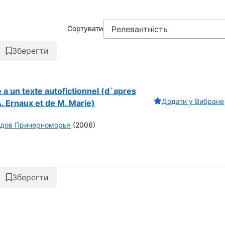
Сортувати
Зберегти
a un texte autofictionnel (d`apres
Додати у Вибране
. Ernaux et de M. Marie)
одов Причерноморья
(2006)
Зберегти