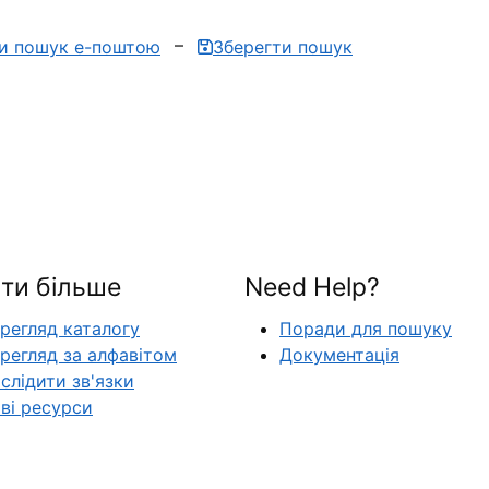
ти пошук е-поштою
Зберегти пошук
ти більше
Need Help?
регляд каталогу
Поради для пошуку
регляд за алфавітом
Документація
слідити зв'язки
ві ресурси