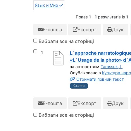
Язык и Мир
Показ
1 - 1
результатів із
1
Е-пошта
Експорт
Друк
Вибрати все на сторінці
Вибрати результат під номером 1
1
L`approche narratologique 
«L`Usage de la photo» d`A
за авторством
Tarassuk, I.
Опубліковано в
Культура нар
Отримати повний текст
Стаття
Е-пошта
Експорт
Друк
Вибрати все на сторінці