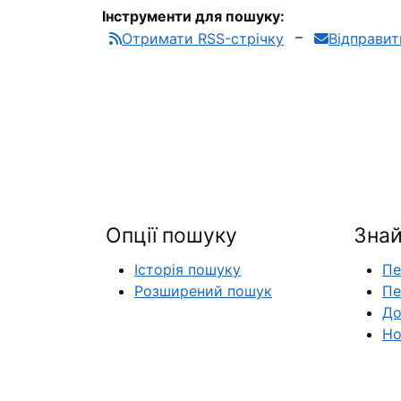
Інструменти для пошуку:
Отримати RSS-стрічку
Відправи
Опції пошуку
Знай
Історія пошуку
Пе
Розширений пошук
Пе
До
Но