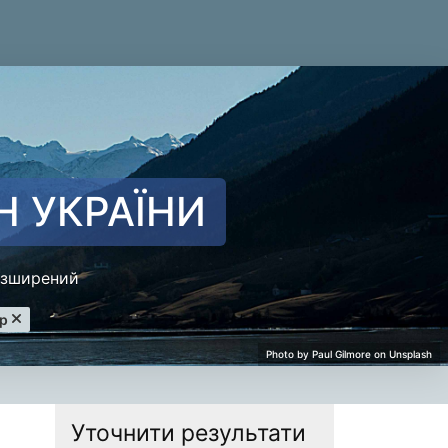
Н УКРАЇНИ
зширений
ter
ир
Уточнити результати