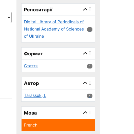
page_reload_on_select_hint
Репозитарії
Digital Library of Periodicals of
National Academy of Sciences
1 результатів
1
of Ukraine
Формат
Стаття
1 результатів
1
Автор
Tarassuk, I.
1 результатів
1
Мова
French