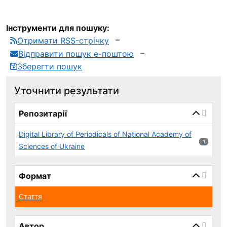
Інструменти для пошуку:
Отримати RSS-стрічку
Відправити пошук е-поштою
Зберегти пошук
Уточнити результати
page_reload_on_select_hint
Репозитарії
Digital Library of Periodicals of National Academy of
1 результ
1
Sciences of Ukraine
Формат
Стаття
Автор