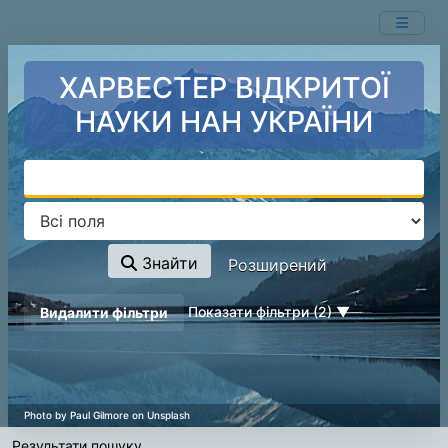
Показ
Перейти до змісту
1 - 1
результатів із
1
ХАРВЕСТЕР ВІДКРИТОЇ
НАУКИ НАН УКРАЇНИ
Знайти
Розширений
page_reload_on_deselect_hint
Показати фільтри (2)
Видалити фільтри
Результати пошуку