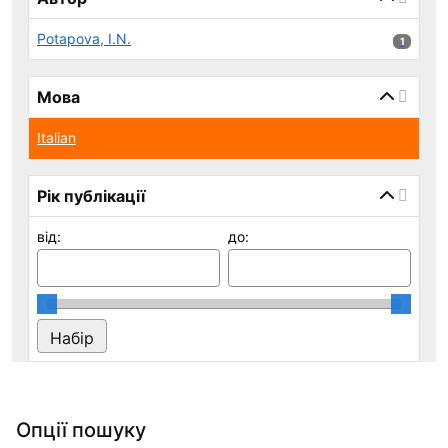
Potapova, I.N.
1 результ
1
Мова
Italian
Рік публікації
від:
до:
Опції пошуку