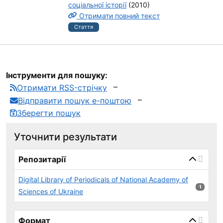
соціальної історії
(2010)
Отримати повний текст
Стаття
Інструменти для пошуку:
Отримати RSS-стрічку
Відправити пошук е-поштою
Зберегти пошук
Уточнити результати
page_reload_on_select_hint
Репозитарії
Digital Library of Periodicals of National Academy of
1 результ
1
Sciences of Ukraine
Формат