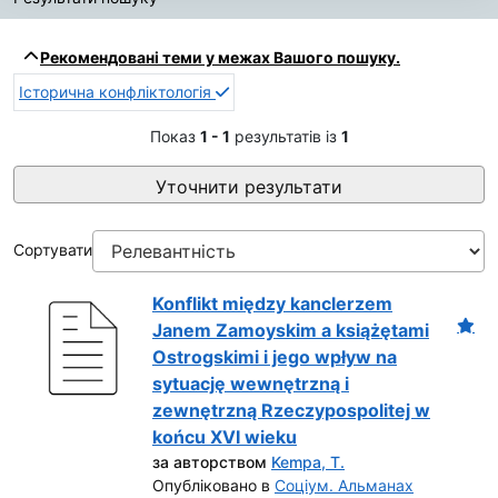
Результати пошуку
Рекомендовані теми у межах Вашого пошуку.
Історична конфліктологія
Показ
1 - 1
результатів із
1
Уточнити результати
Сортувати
Konflikt między kanclerzem
Janem Zamoyskim a książętami
Ostrogskimi i jego wpływ na
sytuację wewnętrzną i
zewnętrzną Rzeczypospolitej w
końcu XVI wieku
за авторством
Kempa, T.
Опубліковано в
Соціум. Альманах