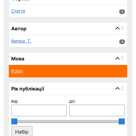
Стаття
1 результ
1
Автор
Kempa, T.
1 результ
1
Мова
Polish
Рік публікації
від:
до: