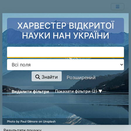
Показ
Перейти до змісту
1 - 1
результатів із
1
ХАРВЕСТЕР ВІДКРИТОЇ
НАУКИ НАН УКРАЇНИ
Знайти
Розширений
page_reload_on_deselect_hint
Показати фільтри (2)
Видалити фільтри
Результати пошуку