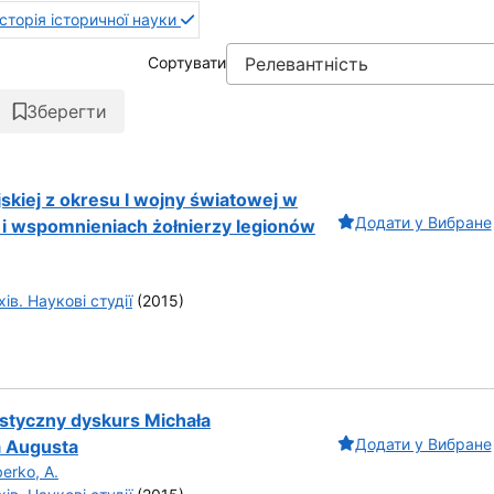
сторія історичної науки
Сортувати
Зберегти
jskiej z okresu I wojny światowej w
Додати у Вибране
 i wspomnieniach żołnierzy legionów
ів. Наукові студії
(2015)
nistyczny dyskurs Michała
Додати у Вибране
a Augusta
erko, A.