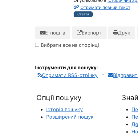
Опубліковано в
Історичний арх
Отримати повний текст
Стаття
Е-пошта
Експорт
Друк
Вибрати все на сторінці
Інструменти для пошуку:
Отримати RSS-стрічку
Відправи
Опції пошуку
Знай
Історія пошуку
Пе
Розширений пошук
Пе
До
Но