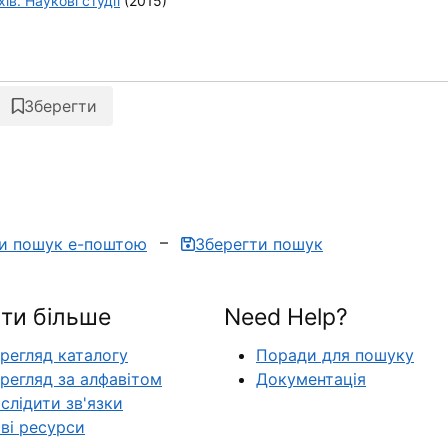
ів. Наукові студії
(2015)
Зберегти
ти пошук е-поштою
Зберегти пошук
ти більше
Need Help?
регляд каталогу
Поради для пошуку
регляд за алфавітом
Документація
слідити зв'язки
ві ресурси