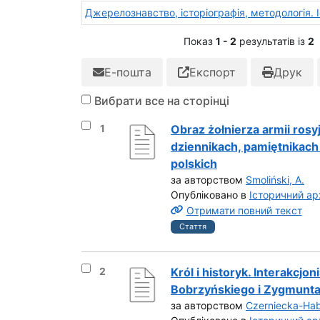
Джерелознавство, історіографія, методологія. І
Показ
1 - 2
результатів із
2
Е-пошта
Експорт
Друк
Вибрати все на сторінці
Вибрати результат під номером 1
1
Obraz żołnierza armii rosy
dziennikach, pamiętnikach
polskich
за авторством
Smoliński, A.
Опубліковано в
Історичний арх
Отримати повний текст
Стаття
Вибрати результат під номером 2
2
Król i historyk. Interakcjo
Bobrzyńskiego i Zygmunt
за авторством
Czerniecka-Hab