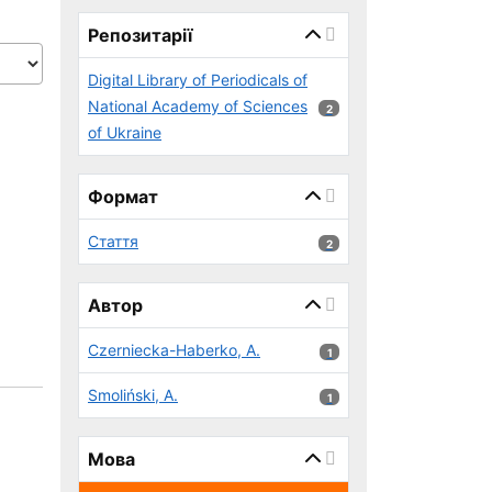
page_reload_on_select_hint
Репозитарії
Digital Library of Periodicals of
National Academy of Sciences
2 результатів
2
of Ukraine
Формат
Стаття
2 результатів
2
Автор
Czerniecka-Haberko, A.
1 результатів
1
Smoliński, A.
1 результатів
1
Мова