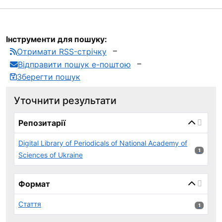
Інструменти для пошуку:
Отримати RSS-стрічку
Відправити пошук е-поштою
Зберегти пошук
Уточнити результати
page_reload_on_select_hint
Репозитарії
Digital Library of Periodicals of National Academy of
1 результ
1
Sciences of Ukraine
Формат
Стаття
1 результ
1