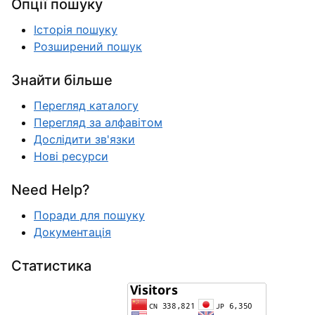
Опції пошуку
Історія пошуку
Розширений пошук
Знайти більше
Перегляд каталогу
Перегляд за алфавітом
Дослідити зв'язки
Нові ресурси
Need Help?
Поради для пошуку
Документація
Статистика