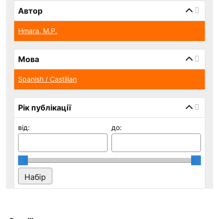
Автор
Hmara, M.P.
Мова
Spanish / Castilian
Рік публікації
від:
до: