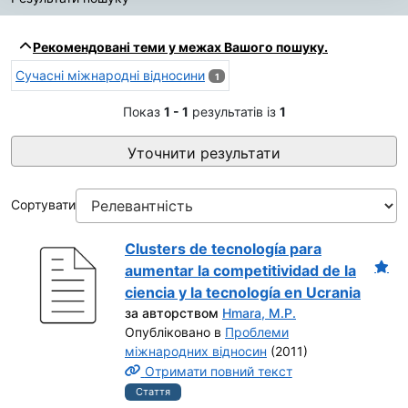
Результати пошуку
Рекомендовані теми у межах Вашого пошуку.
Сучасні міжнародні відносини
1
Показ
1 - 1
результатів із
1
Уточнити результати
Сортувати
Clusters de tecnología para
aumentar la competitividad de la
ciencia y la tecnología en Ucrania
за авторством
Hmara, M.P.
Опубліковано в
Проблеми
міжнародних відносин
(2011)
Отримати повний текст
Стаття