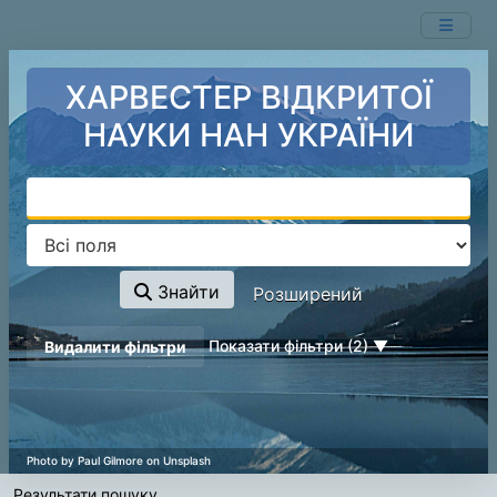
Показ
Перейти до змісту
1 - 1
результатів із
1
ХАРВЕСТЕР ВІДКРИТОЇ
НАУКИ НАН УКРАЇНИ
Знайти
Розширений
page_reload_on_deselect_hint
Показати фільтри (2)
Видалити фільтри
Результати пошуку