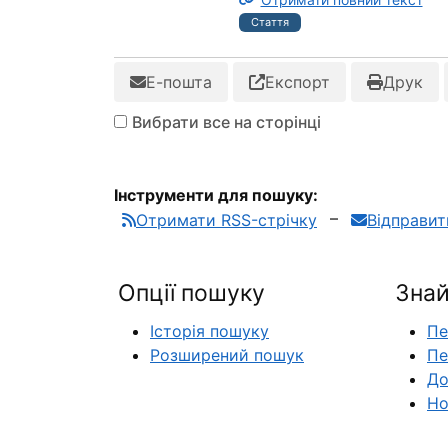
Стаття
Е-пошта
Експорт
Друк
Вибрати все на сторінці
Інструменти для пошуку:
Отримати RSS-стрічку
Відправи
Опції пошуку
Знай
Історія пошуку
Пе
Розширений пошук
Пе
До
Но