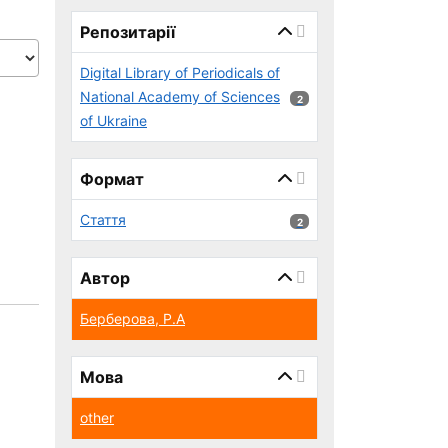
page_reload_on_select_hint
Репозитарії
Digital Library of Periodicals of
National Academy of Sciences
2 результатів
2
of Ukraine
Формат
Стаття
2 результатів
2
Автор
Берберова, Р.А
Мова
other