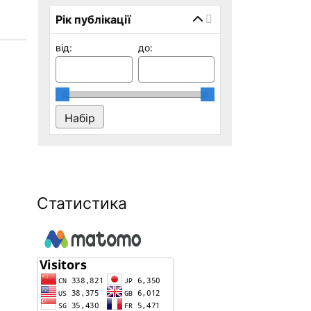
Рік публікації
від:
до:
Статистика