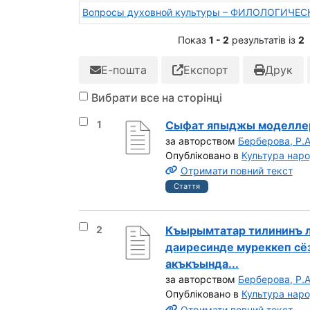
Вопросы духовной культуры – ФИЛОЛОГИЧЕС
Показ
1 - 2
результатів із
2
Е-пошта
Експорт
Друк
Вибрати все на сторінці
Вибрати результат під номером 1
1
Сыфат япыджы моделле
за авторством
Берберова, Р.А
Опубліковано в
Культура нар
Отримати повний текст
Стаття
Вибрати результат під номером 2
2
Къырымтатар тилининъ л
даиресинде муреккеп сё
акъкъында...
за авторством
Берберова, Р.А
Опубліковано в
Культура нар
Отримати повний текст