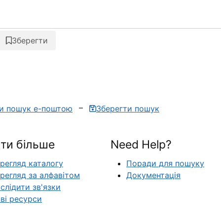
Зберегти
ти пошук е-поштою
Зберегти пошук
ти більше
Need Help?
регляд каталогу
Поради для пошуку
регляд за алфавітом
Документація
слідити зв'язки
ві ресурси