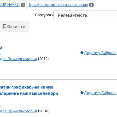
КИЕ НАУКИ
Крымскотатарское языкознание
1
1
Сортувати
Зберегти
р
Додати у Вибране
.
одов Причерноморья
(2012)
атин графикасына кечюв
Додати у Вибране
злернинъ имля меселелери
.
одов Причерноморья
(2000)