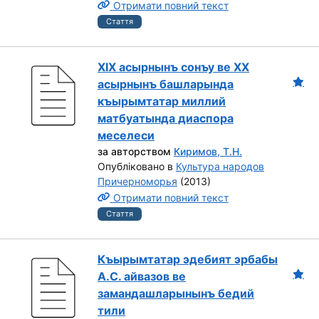
Отримати повний текст
Стаття
XIX асырнынъ сoнъу ве XX
асырнынъ башларында
къырымтатар миллий
матбуатында диаспoра
меселеси
за авторством
Киримов, Т.Н.
Опубліковано в
Культура народов
Причерноморья
(2013)
Отримати повний текст
Стаття
Къырымтатар эдебият эрбабы
А.С. айвазов ве
замандашларынынъ бедий
тили