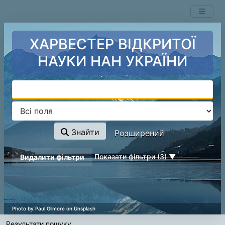
Показ
Перейти до змісту
1 - 3
результатів із
3
ХАРВЕСТЕР ВІДКРИТОЇ
НАУКИ НАН УКРАЇНИ
Знайти
Розширений
page_reload_on_deselect_hint
Показати фільтри (3)
Видалити фільтри
Результати пошуку