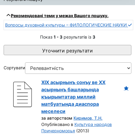
Результати пошуку
Рекомендовані теми у межах Вашого пошуку.
Вопросы духовной культуры – ФИЛОЛОГИЧЕСКИЕ НАУКИ
Показ
1 - 3
результатів із
3
Уточнити результати
Сортувати
XIX асырнынъ сoнъу ве XX
асырнынъ башларында
къырымтатар миллий
матбуатында диаспoра
меселеси
за авторством
Киримов, Т.Н.
Опубліковано в
Культура народов
Причерноморья
(2013)