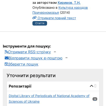
за авторством
Киримов, Т.Н.
Опубліковано в
Культура народов
Причерноморья
(2014)
Отримати повний текст
Стаття
Інструменти для пошуку:
Отримати RSS-стрічку
Відправити пошук е-поштою
Зберегти пошук
Уточнити результати
page_reload_on_select_hint
Репозитарії
Digital Library of Periodicals of National Academy of
3 результ
3
Sciences of Ukraine