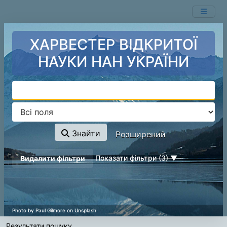
Показ
Перейти до змісту
1 - 1
результатів із
1
ХАРВЕСТЕР ВІДКРИТОЇ
НАУКИ НАН УКРАЇНИ
Знайти
Розширений
page_reload_on_deselect_hint
Показати фільтри (3)
Видалити фільтри
Результати пошуку