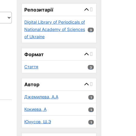
page_reload_on_select_hint
Репозитарії
Digital Library of Periodicals of
National Academy of Sciences
3 результатів
3
of Ukraine
Формат
Стаття
3 результатів
3
Автор
Джемилева, А.А
1 результатів
1
Кокиева, А
1 результатів
1
Юнусов, Ш.Э
1 результатів
1