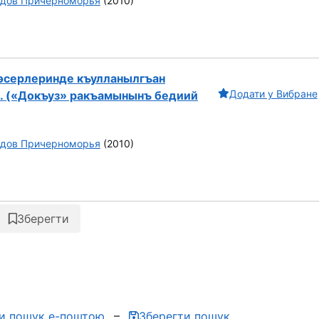
одов Причерноморья
(2010)
эсерлеринде къулланылгъан
Додати у Вибране
. («Докъуз» ракъамынынъ бедиий
одов Причерноморья
(2010)
Зберегти
ти пошук е-поштою
Зберегти пошук