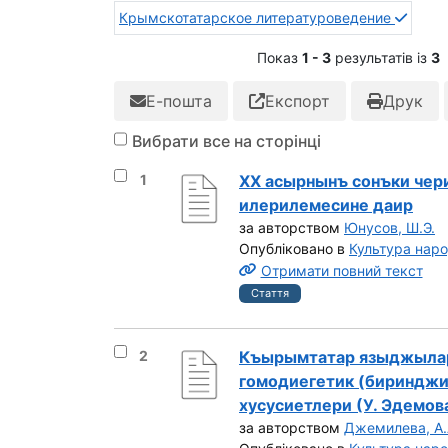
Крымскотатарское литературоведение
Показ
1 - 3
результатів із
3
Е-пошта
Експорт
Друк
Вибрати все на сторінці
Вибрати результат під номером 1
1
ХХ асырнынъ сонъки чер
илерилемесине даир
за авторством
Юнусов, Ш.Э.
Опубліковано в
Культура нар
Отримати повний текст
Стаття
Вибрати результат під номером 2
2
Къырымтатар языджыла
гомодиегетик (биринджи
хусусиетлери (У. Эдемов
за авторством
Джемилева, А.