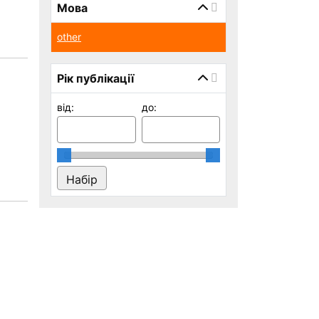
Мова
other
Рік публікації
від:
до: