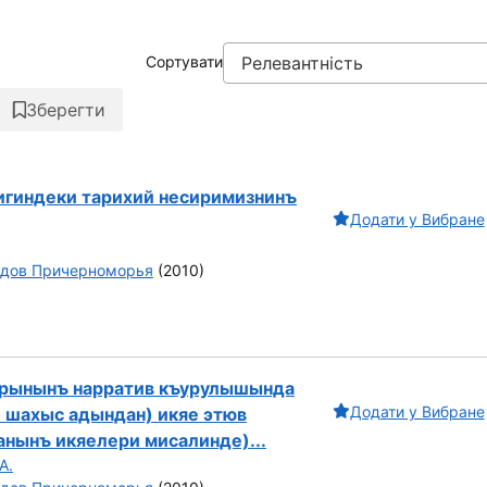
Сортувати
Зберегти
игиндеки тарихий несиримизнинъ
Додати у Вибране
одов Причерноморья
(2010)
рынынъ нарратив къурулышында
Додати у Вибране
 шахыс адындан) икяе этюв
анынъ икяелери мисалинде)...
А.