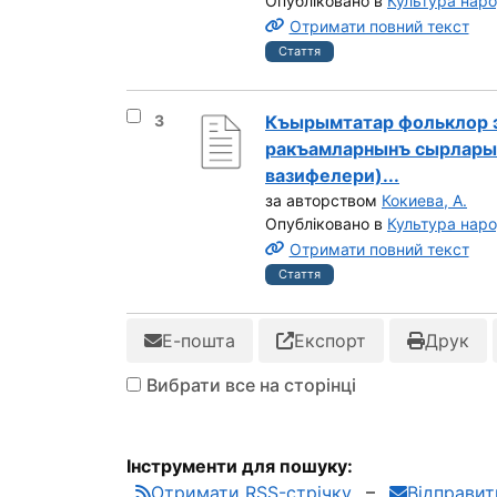
Опубліковано в
Культура нар
Отримати повний текст
Стаття
Вибрати результат під номером 3
3
Къырымтатар фольклор 
ракъамларнынъ сырлары
вазифелери)...
за авторством
Кокиева, А.
Опубліковано в
Культура нар
Отримати повний текст
Стаття
Е-пошта
Експорт
Друк
Вибрати все на сторінці
Інструменти для пошуку:
Отримати RSS-стрічку
Відправи