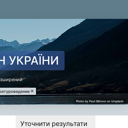
Н УКРАЇНИ
зширений
ратуроведение
Уточнити результати