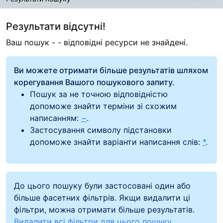
Результати пошуку
Результати відсутні!
Ваш пошук -
- відповідні ресурси не знайдені.
Ви можете отримати більше результатів шляхом
корегування Вашого пошукового запиту.
Пошук за не точною відповідністю
допоможе знайти терміни зі схожим
написанням:
~
.
Застосування символу підстановки
допоможе знайти варіанти написання слів:
*
.
До цього пошуку були застосовані один або
більше фасетних фільтрів. Якщи видалити ці
фільтри, можна отримати більше результатів.
Видалити всі фільтри для цього пошуку.