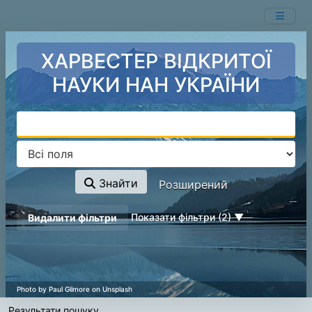
Ваш пошук -
Перейти до змісту
- відповідні ресурси не знайдені.
ХАРВЕСТЕР ВІДКРИТОЇ
НАУКИ НАН УКРАЇНИ
Знайти
Розширений
page_reload_on_deselect_hint
Показати фільтри (2)
Видалити фільтри
Результати пошуку