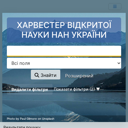
Ваш пошук -
Перейти до змісту
- відповідні ресурси не знайдені.
ХАРВЕСТЕР ВІДКРИТОЇ
НАУКИ НАН УКРАЇНИ
Знайти
Розширений
page_reload_on_deselect_hint
Показати фільтри (2)
Видалити фільтри
Результати пошуку