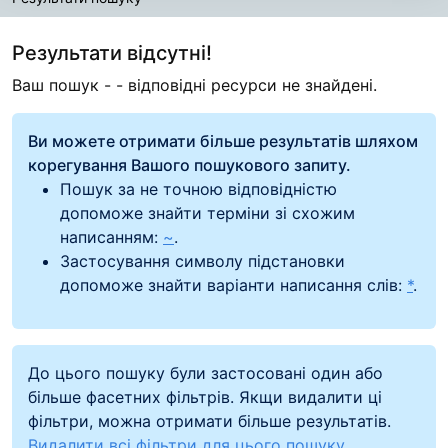
Результати пошуку
Результати відсутні!
Ваш пошук -
- відповідні ресурси не знайдені.
Ви можете отримати більше результатів шляхом
корегування Вашого пошукового запиту.
Пошук за не точною відповідністю
допоможе знайти терміни зі схожим
написанням:
~
.
Застосування символу підстановки
допоможе знайти варіанти написання слів:
*
.
До цього пошуку були застосовані один або
більше фасетних фільтрів. Якщи видалити ці
фільтри, можна отримати більше результатів.
Видалити всі фільтри для цього пошуку.