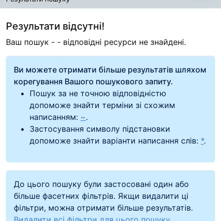
Результати пошуку
Результати відсутні!
Ваш пошук -
- відповідні ресурси не знайдені.
Ви можете отримати більше результатів шляхом
корегування Вашого пошукового запиту.
Пошук за не точною відповідністю
допоможе знайти терміни зі схожим
написанням:
~
.
Застосування символу підстановки
допоможе знайти варіанти написання слів:
*
.
До цього пошуку були застосовані один або
більше фасетних фільтрів. Якщи видалити ці
фільтри, можна отримати більше результатів.
Видалити всі фільтри для цього пошуку.