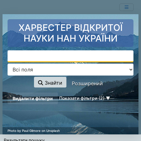
Ваш пошук -
Перейти до змісту
- відповідні ресурси не знайдені.
ХАРВЕСТЕР ВІДКРИТОЇ
НАУКИ НАН УКРАЇНИ
Знайти
Розширений
page_reload_on_deselect_hint
Показати фільтри (2)
Видалити фільтри
Результати пошуку